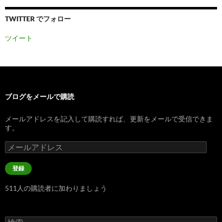
TWITTER でフォロー
ツイート
ブログをメールで購読
メールアドレスを記入して購読すれば、更新をメールで受信できま
す。
メ
ー
ル
登録
ア
ド
511人の購読者に加わりましょう
レ
ス
検