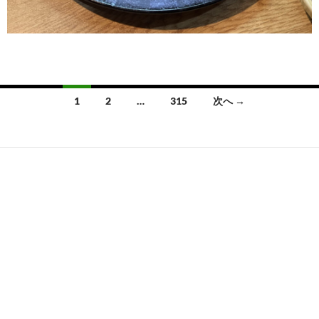
投
1
2
…
315
次へ →
稿
ナ
ビ
ゲ
ー
シ
ョ
ン