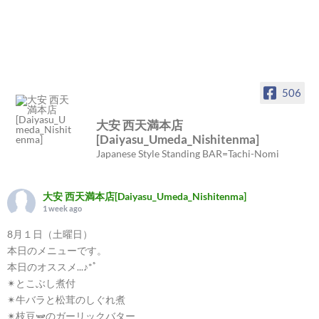
506
大安 西天満本店
[Daiyasu_Umeda_Nishitenma]
Japanese Style Standing BAR=Tachi-Nomi
大安 西天満本店[Daiyasu_Umeda_Nishitenma]
1 week ago
8月１日（土曜日）
本日のメニューです。
本日のオススメ...♪*ﾟ
✴︎とこぶし煮付
✴︎牛バラと松茸のしぐれ煮
✴︎枝豆🫛のガーリックバター