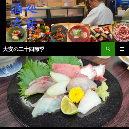
検
大安の二十四節季
索
コ
メインメ
ン
ニュー
テ
ン
ツ
へ
ス
キ
ッ
プ