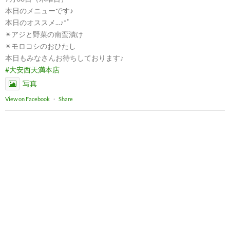
本日のメニューです♪
本日のオススメ...♪*ﾟ
✴︎アジと野菜の南蛮漬け
✴︎モロコシのおひたし
本日もみなさんお待ちしております♪
#大安西天満本店
写真
View on Facebook
·
Share