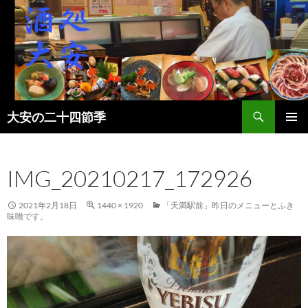
検
大安の二十四節季
索
コ
メインメ
ン
ニュー
テ
IMG_20210217_172926
ン
ツ
へ
2021年2月18日
1440 × 1920
「天満駅前」昨日のメニューとふき
ス
味噌です。
キ
ッ
プ