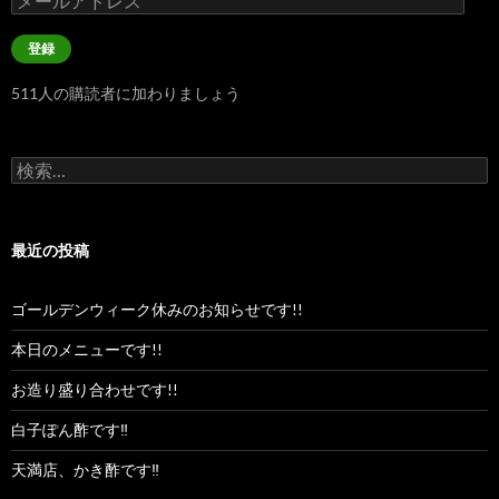
ー
ル
登録
ア
ド
511人の購読者に加わりましょう
レ
ス
検
索:
最近の投稿
ゴールデンウィーク休みのお知らせです!!
本日のメニューです!!
お造り盛り合わせです!!
白子ぽん酢です‼︎
天満店、かき酢です‼︎