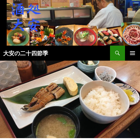
検
大安の二十四節季
索
コ
メインメ
ン
ニュー
テ
ン
ツ
へ
ス
キ
ッ
プ