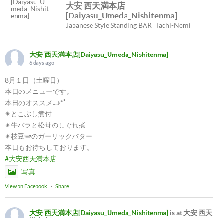
大安 西天満本店
[Daiyasu_Umeda_Nishitenma]
Japanese Style Standing BAR=Tachi-Nomi
大安 西天満本店[Daiyasu_Umeda_Nishitenma]
6 days ago
8月１日（土曜日）
本日のメニューです。
本日のオススメ...♪*ﾟ
✴︎とこぶし煮付
✴︎牛バラと松茸のしぐれ煮
✴︎枝豆🫛のガーリックバター
本日もお待ちしております。
#大安西天満本店
写真
View on Facebook
·
Share
大安 西天満本店[Daiyasu_Umeda_Nishitenma]
is at 大安 西天