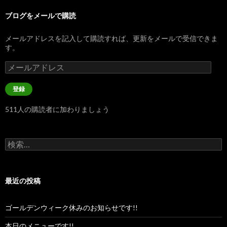
ブログをメールで購読
メールアドレスを記入して購読すれば、更新をメールで受信できま
す。
メ
ー
ル
登録
ア
ド
511人の購読者に加わりましょう
レ
ス
検
索:
最近の投稿
ゴールデンウィーク休みのお知らせです!!
本日のメニューです!!