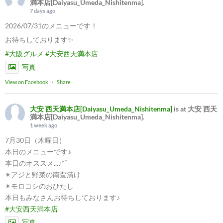
満本店[Daiyasu_Umeda_Nishitenma].
7 days ago
2026/07/31のメニューです！
お待ちしております✨
#大阪グルメ
#大安西天満本店
写真
View on Facebook
·
Share
大安 西天満本店[Daiyasu_Umeda_Nishitenma]
is at 大安 西天
満本店[Daiyasu_Umeda_Nishitenma].
1 week ago
7月30日（木曜日）
本日のメニューです♪
本日のオススメ...♪*ﾟ
✴︎アジと野菜の南蛮漬け
✴︎モロコシのおひたし
本日もみなさんお待ちしております♪
#大安西天満本店
写真