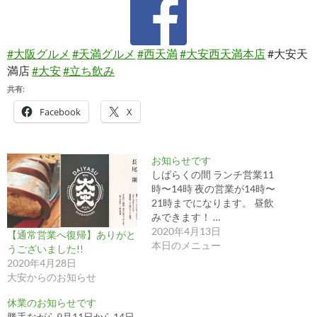
#大阪グルメ
#天満グルメ
#西天満
#大安西天満本店
#大安天
満店
#大安
#立ち飲み
共有:
Facebook
X
お知らせです
しばらくの間 ランチ営業11
時〜14時 夜の営業が14時〜
21時までになります。 昼飲
みできます！ …
2020年4月13日
【通常営業へ復帰】ありがと
本日のメニュー
うございました!!
2020年4月28日
大安からのお知らせ
休業のお知らせです
勝手ながら9月11日から14日