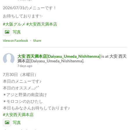
2026/07/31のメニューです！
お待ちしております✨
#大阪グルメ
#大安西天満本店
写真
View on Facebook
·
Share
大安 西天満本店[Daiyasu_Umeda_Nishitenma]
is at 大安 西天
満本店[Daiyasu_Umeda_Nishitenma].
7 days ago
7月30日（木曜日）
本日のメニューです♪
本日のオススメ...♪*ﾟ
✴︎アジと野菜の南蛮漬け
✴︎モロコシのおひたし
本日もみなさんお待ちしております♪
#大安西天満本店
写真