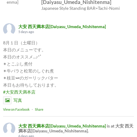
[Daiyasu_Umeda_Nishitenma]
Japanese Style Standing BAR=Tachi-Nomi
大安 西天満本店[Daiyasu_Umeda_Nishitenma]
5 days ago
8月１日（土曜日）
本日のメニューです。
本日のオススメ...♪*ﾟ
✴︎とこぶし煮付
✴︎牛バラと松茸のしぐれ煮
✴︎枝豆🫛のガーリックバター
本日もお待ちしております。
#大安西天満本店
写真
View on Facebook
·
Share
大安 西天満本店[Daiyasu_Umeda_Nishitenma]
is at 大安 西天
満本店[Daiyasu_Umeda_Nishitenma].
6 days ago