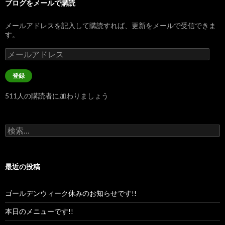
ブログをメールで購読
メールアドレスを記入して購読すれば、更新をメールで受信できま
す。
メ
ー
ル
登録
ア
ド
511人の購読者に加わりましょう
レ
ス
検
索:
最近の投稿
ゴールデンウィーク休みのお知らせです!!
本日のメニューです!!