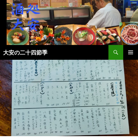
検
大安の二十四節季
索
コ
メインメ
ン
ニュー
テ
ン
ツ
へ
ス
キ
ッ
プ