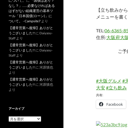
について。
に
「国債はあり？
なし？」……必要なければある
【立ち飲みから
はずがない組織運営の基本ツ
ール「日本国債(ローン)」に
メニューを書く
ついて。 - Campsite7
より
【通常営業へ復帰】ありがと
TEL:
06-6365-8
うございました!!
に
Daiyasu-
住所:
大阪府大阪
Staff
より
【通常営業へ復帰】ありがと
うございました!!
に
Daiyasu-
ご予
Staff
より
【通常営業へ復帰】ありがと
うございました!!
に
河原慎也
より
【通常営業へ復帰】ありがと
#大阪グルメ
#
うございました!!
に
河原慎也
大安
#立ち飲み
より
共有:
Facebook
アーカイブ
ア
ー