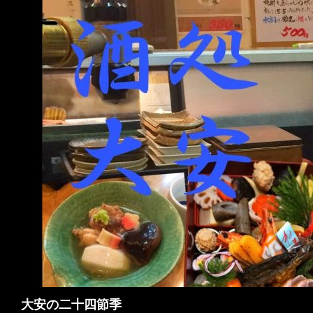
検
大安の二十四節季
索