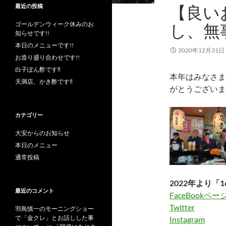
【良い
最近の投稿
ゴールデンウィーク休みのお
し、無
知らせです!!
本日のメニューです!!
2020年12月31日
お造り盛り合わせです!!
白子ぽん酢です‼︎
本年はみなさま
天満店、かき酢です‼︎
がとうございま
カテゴリー
大安からのお知らせ
本日のメニュー
通常投稿
2022年より「1
最近のコメント
FaceBookペー
Twitter
羽鳥慎一のモーニングショー
で「金クレ」とお話しした事
Instagram