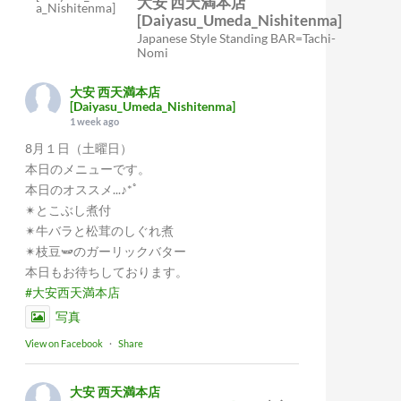
大安 西天満本店
[Daiyasu_Umeda_Nishitenma]
Japanese Style Standing BAR=Tachi-
Nomi
大安 西天満本店
[Daiyasu_Umeda_Nishitenma]
1 week ago
8月１日（土曜日）
本日のメニューです。
本日のオススメ...♪*ﾟ
✴︎とこぶし煮付
✴︎牛バラと松茸のしぐれ煮
✴︎枝豆🫛のガーリックバター
本日もお待ちしております。
#大安西天満本店
写真
View on Facebook
·
Share
大安 西天満本店