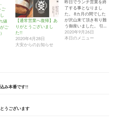
昨日でランチ営業を終
、
了する事となりまし
をご
た。 8カ月の間でした
し
が沢山来て頂き有り難
【通常営業へ復帰】あ
れ値
う御座いました。 引…
りがとうございまし
がご
2020年9月26日
た!!
）
本日のメニュー
2020年4月28日
大安からのお知らせ
込み本番です!!
とうございます