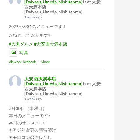
[Daiyasu_Umeda_Nishitenma]
is at 大安
西天満本店
[Daiyasu_Umeda_Nishitenma].
1 week ago
2026/07/31のメニューです！
お待ちしております✨
#大阪グルメ
#大安西天満本店
写真
View on Facebook
·
Share
大安 西天満本店
[Daiyasu_Umeda_Nishitenma]
is at 大安
西天満本店
[Daiyasu_Umeda_Nishitenma].
1 week ago
7月30日（木曜日）
本日のメニューです♪
本日のオススメ...♪*ﾟ
✴︎アジと野菜の南蛮漬け
✴︎モロコシのおひたし