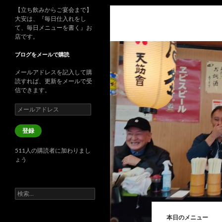
【立ち飲みからご宴会まで】
大安は、『毎日仕入れをし
て、毎日メニューを書く』お
店です。
ブログをメールで購読
メールアドレスを記入して購
読すれば、更新をメールで受
信できます。
メ
ー
ル
登録
ア
ド
511人の購読者に加わりまし
レ
ょう
ス
検
索:
本日のメニュー