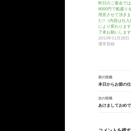
カ
昨日のご宴会では
イ
8000円で船盛り
ブ
用意させて頂きま
た!!（内容は仕入
により変わります
了承お願いします
2013年11月28日
通常投稿
投
前の投稿
稿
本日からお節の仕
ナ
次の投稿
ビ
あけましておめで
ゲ
ー
コメントを残す