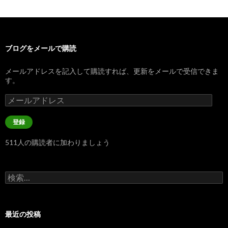
ブログをメールで購読
メールアドレスを記入して購読すれば、更新をメールで受信できま
す。
メ
ー
ル
登録
ア
ド
511人の購読者に加わりましょう
レ
ス
検
索:
最近の投稿