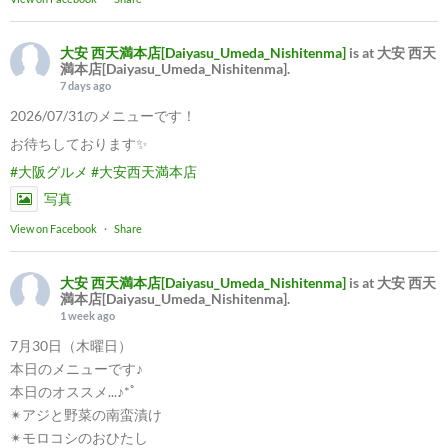
大安 西天満本店[Daiyasu_Umeda_Nishitenma]
is at 大安 西天
満本店[Daiyasu_Umeda_Nishitenma].
7 days ago
2026/07/31のメニューです！
お待ちしております✨
#大阪グルメ
#大安西天満本店
写真
View on Facebook
·
Share
大安 西天満本店[Daiyasu_Umeda_Nishitenma]
is at 大安 西天
満本店[Daiyasu_Umeda_Nishitenma].
1 week ago
7月30日（木曜日）
本日のメニューです♪
本日のオススメ...♪*ﾟ
✴︎アジと野菜の南蛮漬け
✴︎モロコシのおひたし