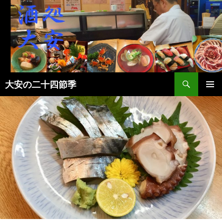
検
大安の二十四節季
索
コ
メインメ
ン
ニュー
テ
ン
ツ
へ
ス
キ
ッ
プ