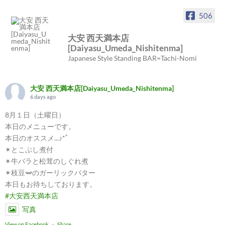
506
大安 西天満本店
[Daiyasu_Umeda_Nishitenma]
Japanese Style Standing BAR=Tachi-Nomi
大安 西天満本店[Daiyasu_Umeda_Nishitenma]
6 days ago
8月１日（土曜日）
本日のメニューです。
本日のオススメ...♪*ﾟ
✴︎とこぶし煮付
✴︎牛バラと松茸のしぐれ煮
✴︎枝豆🫛のガーリックバター
本日もお待ちしております。
#大安西天満本店
写真
View on Facebook
·
Share