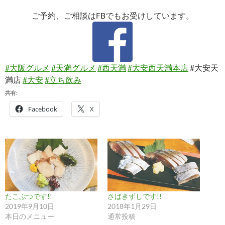
ご予約、ご相談はFBでもお受けしています。
#大阪グルメ
#天満グルメ
#西天満
#大安西天満本店
#大安天
満店
#大安
#立ち飲み
共有:
Facebook
X
たこぶつです!!
さばきずしです!!
2019年9月10日
2018年1月29日
本日のメニュー
通常投稿