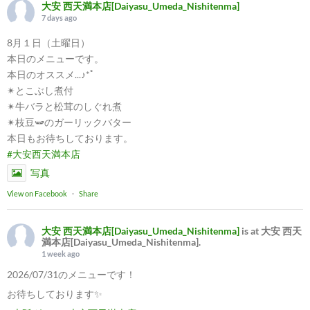
大安 西天満本店[Daiyasu_Umeda_Nishitenma]
7 days ago
8月１日（土曜日）
本日のメニューです。
本日のオススメ...♪*ﾟ
✴︎とこぶし煮付
✴︎牛バラと松茸のしぐれ煮
✴︎枝豆🫛のガーリックバター
本日もお待ちしております。
#大安西天満本店
写真
View on Facebook
·
Share
大安 西天満本店[Daiyasu_Umeda_Nishitenma]
is at 大安 西天
満本店[Daiyasu_Umeda_Nishitenma].
1 week ago
2026/07/31のメニューです！
お待ちしております✨