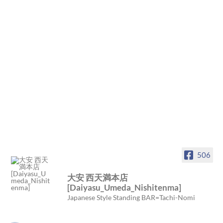
506
大安 西天満本店
[Daiyasu_Umeda_Nishitenma]
Japanese Style Standing BAR=Tachi-Nomi