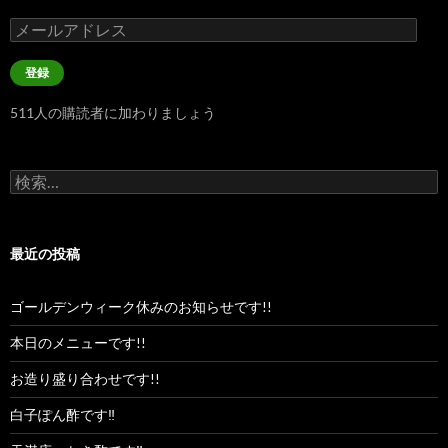
メ
ー
ル
登録
ア
ド
511人の購読者に加わりましょう
レ
ス
検
索:
最近の投稿
ゴールデンウィーク休みのお知らせです!!
本日のメニューです!!
お造り盛り合わせです!!
白子ぽん酢です‼︎