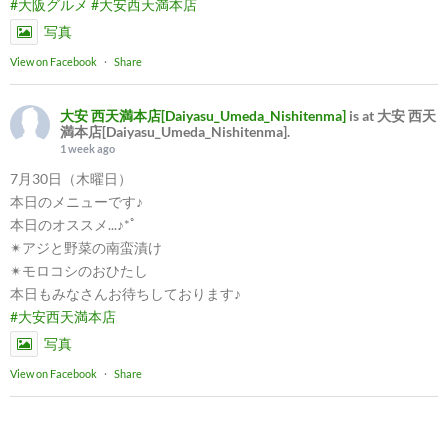
#大阪グルメ
#大安西天満本店
写真
View on Facebook
·
Share
大安 西天満本店[Daiyasu_Umeda_Nishitenma]
is at 大安 西天
満本店[Daiyasu_Umeda_Nishitenma].
1 week ago
7月30日（木曜日）
本日のメニューです♪
本日のオススメ...♪*ﾟ
✴︎アジと野菜の南蛮漬け
✴︎モロコシのおひたし
本日もみなさんお待ちしております♪
#大安西天満本店
写真
View on Facebook
·
Share