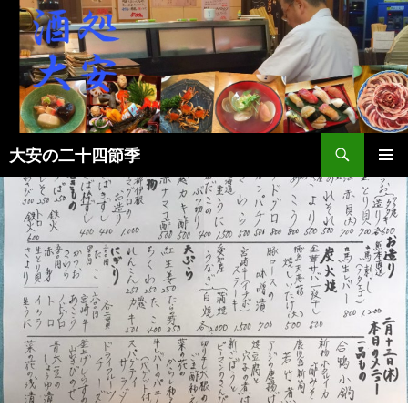
検
大安の二十四節季
索
コ
メインメ
ン
ニュー
テ
ン
ツ
へ
ス
キ
ッ
プ