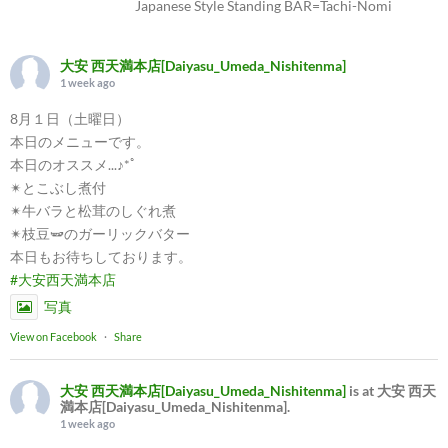
Japanese Style Standing BAR=Tachi-Nomi
大安 西天満本店[Daiyasu_Umeda_Nishitenma]
1 week ago
8月１日（土曜日）
本日のメニューです。
本日のオススメ...♪*ﾟ
✴︎とこぶし煮付
✴︎牛バラと松茸のしぐれ煮
✴︎枝豆🫛のガーリックバター
本日もお待ちしております。
#大安西天満本店
写真
View on Facebook
·
Share
大安 西天満本店[Daiyasu_Umeda_Nishitenma]
is at 大安 西天
満本店[Daiyasu_Umeda_Nishitenma].
1 week ago