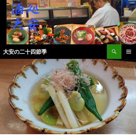
検
大安の二十四節季
索
コ
メインメ
ン
ニュー
テ
ン
ツ
へ
ス
キ
ッ
プ