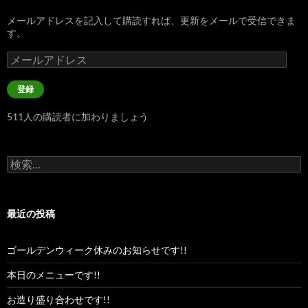
メールアドレスを記入して購読すれば、更新をメールで受信できま
す。
メ
ー
ル
登録
ア
ド
511人の購読者に加わりましょう
レ
ス
検
索:
最近の投稿
ゴールデンウィーク休みのお知らせです!!
本日のメニューです!!
お造り盛り合わせです!!