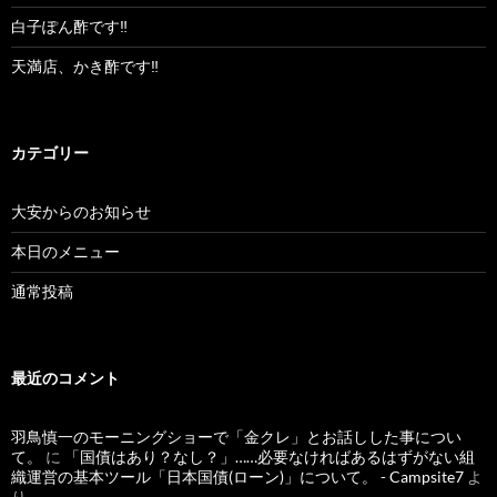
白子ぽん酢です‼︎
天満店、かき酢です‼︎
カテゴリー
大安からのお知らせ
本日のメニュー
通常投稿
最近のコメント
羽鳥慎一のモーニングショーで「金クレ」とお話しした事につい
て。
に
「国債はあり？なし？」……必要なければあるはずがない組
織運営の基本ツール「日本国債(ローン)」について。 - Campsite7
よ
り