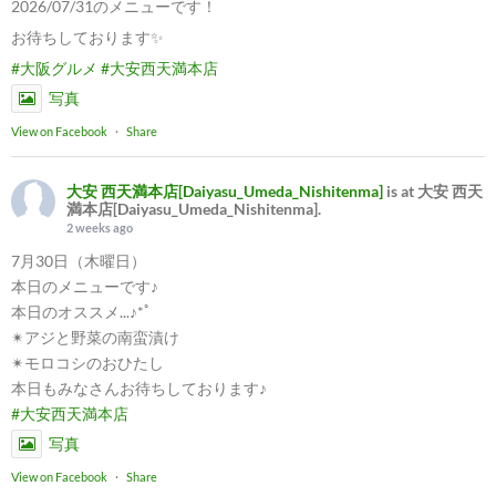
2026/07/31のメニューです！
お待ちしております✨
#大阪グルメ
#大安西天満本店
写真
View on Facebook
·
Share
大安 西天満本店[Daiyasu_Umeda_Nishitenma]
is at 大安 西天
満本店[Daiyasu_Umeda_Nishitenma].
2 weeks ago
7月30日（木曜日）
本日のメニューです♪
本日のオススメ...♪*ﾟ
✴︎アジと野菜の南蛮漬け
✴︎モロコシのおひたし
本日もみなさんお待ちしております♪
#大安西天満本店
写真
View on Facebook
·
Share