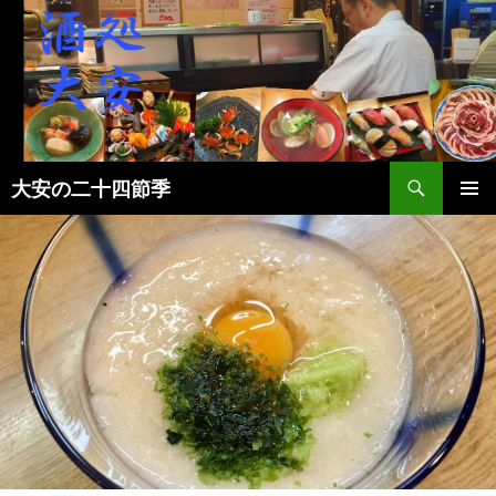
検
大安の二十四節季
索
コ
メインメ
ン
ニュー
テ
ン
ツ
へ
ス
キ
ッ
プ