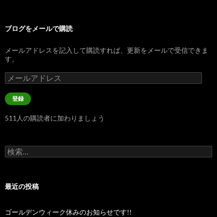
ブログをメールで購読
メールアドレスを記入して購読すれば、更新をメールで受信できま
す。
メ
ー
ル
登録
ア
ド
511人の購読者に加わりましょう
レ
ス
検
索:
最近の投稿
ゴールデンウィーク休みのお知らせです!!