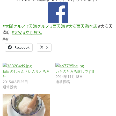
#大阪グルメ
#天満グルメ
#西天満
#大安西天満本店
#大安天
満店
#大安
#立ち飲み
共有:
Facebook
X
秋田のじゅんさい入りとろろ
カキのとろろ蒸しです!!
汁
2014年11月18日
2015年8月25日
通常投稿
通常投稿