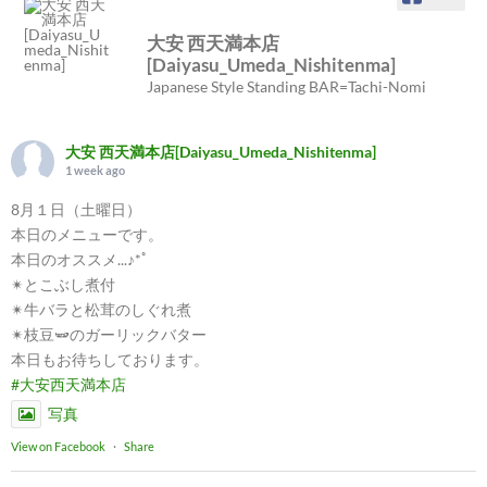
大安 西天満本店
[Daiyasu_Umeda_Nishitenma]
Japanese Style Standing BAR=Tachi-Nomi
大安 西天満本店[Daiyasu_Umeda_Nishitenma]
1 week ago
8月１日（土曜日）
本日のメニューです。
本日のオススメ...♪*ﾟ
✴︎とこぶし煮付
✴︎牛バラと松茸のしぐれ煮
✴︎枝豆🫛のガーリックバター
本日もお待ちしております。
#大安西天満本店
写真
View on Facebook
·
Share