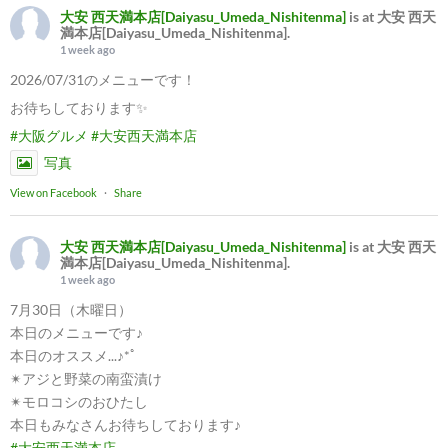
大安 西天満本店[Daiyasu_Umeda_Nishitenma]
is at 大安 西天
満本店[Daiyasu_Umeda_Nishitenma].
1 week ago
2026/07/31のメニューです！
お待ちしております✨
#大阪グルメ
#大安西天満本店
写真
View on Facebook
·
Share
大安 西天満本店[Daiyasu_Umeda_Nishitenma]
is at 大安 西天
満本店[Daiyasu_Umeda_Nishitenma].
1 week ago
7月30日（木曜日）
本日のメニューです♪
本日のオススメ...♪*ﾟ
✴︎アジと野菜の南蛮漬け
✴︎モロコシのおひたし
本日もみなさんお待ちしております♪
#大安西天満本店