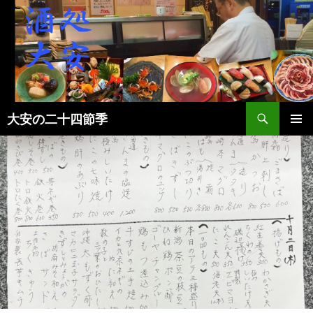
検
大安の二十四節季
索
コ
メインメ
ン
ニュー
テ
ン
ツ
へ
ス
キ
ッ
プ