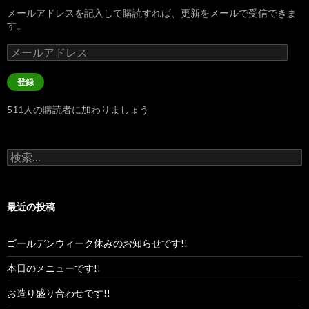
メールアドレスを記入して購読すれば、更新をメールで受信できま
す。
メ
ー
ル
登録
ア
ド
511人の購読者に加わりましょう
レ
ス
検
索:
最近の投稿
ゴールデンウィーク休みのお知らせです!!
本日のメニューです!!
お造り盛り合わせです!!