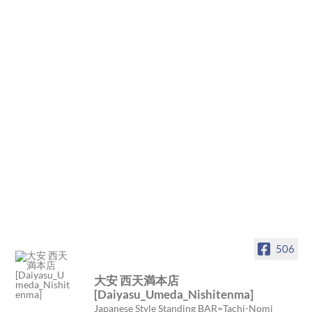
506
大安 西天満本店
[Daiyasu_Umeda_Nishitenma]
Japanese Style Standing BAR=Tachi-Nomi