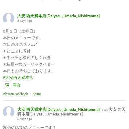
大安 西天満本店[Daiyasu_Umeda_Nishitenma]
5 days ago
8月１日（土曜日）
本日のメニューです。
本日のオススメ...♪*ﾟ
✴︎とこぶし煮付
✴︎牛バラと松茸のしぐれ煮
✴︎枝豆🫛のガーリックバター
本日もお待ちしております。
#大安西天満本店
写真
View on Facebook
·
Share
大安 西天満本店[Daiyasu_Umeda_Nishitenma]
is at 大安 西天
満本店[Daiyasu_Umeda_Nishitenma].
6 days ago
2026/07/31のメニューです！