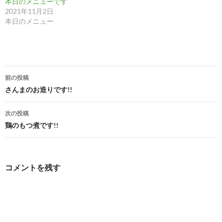
本日のメニューです
2021年11月2日
本日のメニュー
投
前の投稿
稿
さんまのお造りです!!
ナ
次の投稿
ビ
鶏のもつ煮です!!
ゲ
ー
コメントを残す
シ
ョ
ン