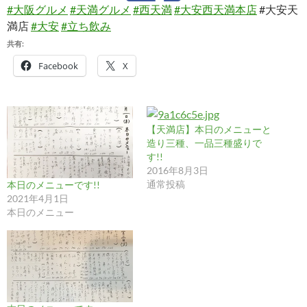
#大阪グルメ
#天満グルメ
#西天満
#大安西天満本店
#大安天
満店
#大安
#立ち飲み
共有:
Facebook
X
【天満店】本日のメニューと
造り三種、一品三種盛りで
す!!
2016年8月3日
通常投稿
本日のメニューです!!
2021年4月1日
本日のメニュー