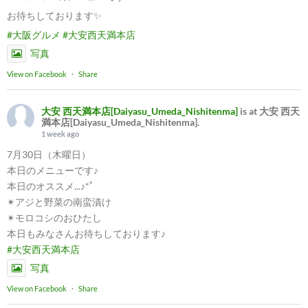
お待ちしております✨
#大阪グルメ
#大安西天満本店
写真
View on Facebook
·
Share
大安 西天満本店[Daiyasu_Umeda_Nishitenma]
is at 大安 西天
満本店[Daiyasu_Umeda_Nishitenma].
1 week ago
7月30日（木曜日）
本日のメニューです♪
本日のオススメ...♪*ﾟ
✴︎アジと野菜の南蛮漬け
✴︎モロコシのおひたし
本日もみなさんお待ちしております♪
#大安西天満本店
写真
View on Facebook
·
Share