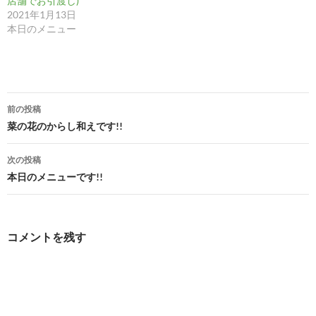
店舗でお引渡し)
2021年1月13日
本日のメニュー
投
前の投稿
稿
菜の花のからし和えです!!
ナ
次の投稿
ビ
本日のメニューです!!
ゲ
ー
コメントを残す
シ
ョ
ン