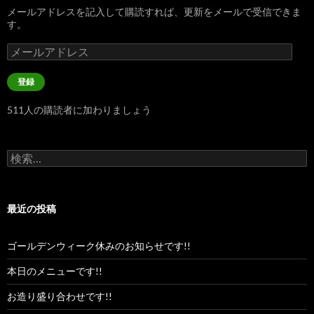
メールアドレスを記入して購読すれば、更新をメールで受信できま
す。
メ
ー
ル
登録
ア
ド
511人の購読者に加わりましょう
レ
ス
検
索:
最近の投稿
ゴールデンウィーク休みのお知らせです!!
本日のメニューです!!
お造り盛り合わせです!!