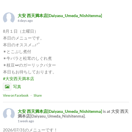
大安 西天満本店[Daiyasu_Umeda_Nishitenma]
6 days ago
8月１日（土曜日）
本日のメニューです。
本日のオススメ...♪*ﾟ
✴︎とこぶし煮付
✴︎牛バラと松茸のしぐれ煮
✴︎枝豆🫛のガーリックバター
本日もお待ちしております。
#大安西天満本店
写真
View on Facebook
·
Share
大安 西天満本店[Daiyasu_Umeda_Nishitenma]
is at 大安 西天
満本店[Daiyasu_Umeda_Nishitenma].
1 week ago
2026/07/31のメニューです！