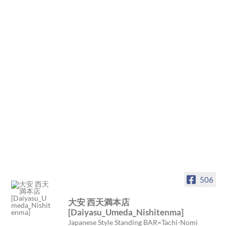
506
大安 西天満本店
[Daiyasu_Umeda_Nishitenma]
Japanese Style Standing BAR=Tachi-Nomi