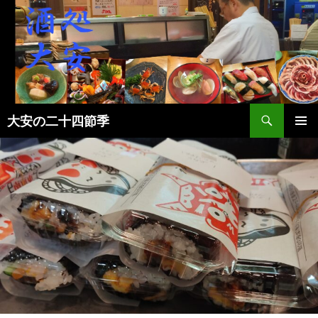
検
大安の二十四節季
索
コ
メインメ
ン
ニュー
テ
ン
ツ
へ
ス
キ
ッ
プ