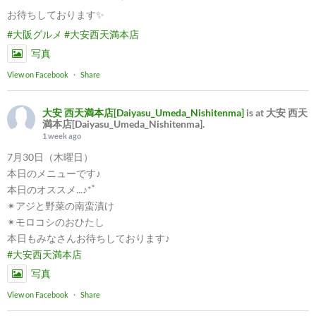
お待ちしております✨
#大阪グルメ
#大安西天満本店
写真
View on Facebook
·
Share
大安 西天満本店[Daiyasu_Umeda_Nishitenma]
is at 大安 西天
満本店[Daiyasu_Umeda_Nishitenma].
1 week ago
7月30日（木曜日）
本日のメニューです♪
本日のオススメ...♪*ﾟ
✴︎アジと野菜の南蛮漬け
✴︎モロコシのおひたし
本日もみなさんお待ちしております♪
#大安西天満本店
写真
View on Facebook
·
Share