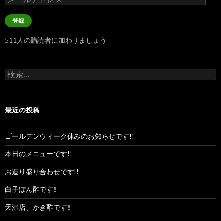
ー
ル
登録
ア
ド
511人の購読者に加わりましょう
レ
ス
検
索:
最近の投稿
ゴールデンウィーク休みのお知らせです!!
本日のメニューです!!
お造り盛り合わせです!!
白子ぽん酢です‼︎
天満店、かき酢です‼︎