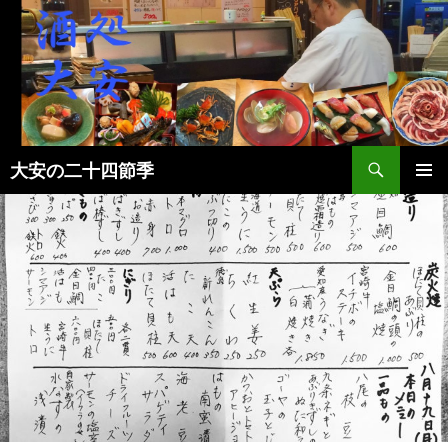
検
大安の二十四節季
索
コ
メインメ
ン
ニュー
テ
ン
ツ
へ
ス
キ
ッ
プ