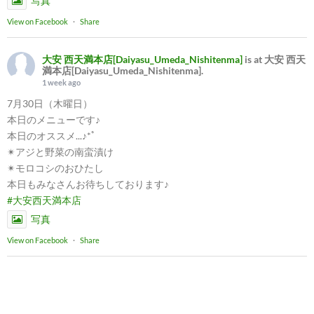
写真
View on Facebook
·
Share
大安 西天満本店[Daiyasu_Umeda_Nishitenma]
is at 大安 西天
満本店[Daiyasu_Umeda_Nishitenma].
1 week ago
7月30日（木曜日）
本日のメニューです♪
本日のオススメ...♪*ﾟ
✴︎アジと野菜の南蛮漬け
✴︎モロコシのおひたし
本日もみなさんお待ちしております♪
#大安西天満本店
写真
View on Facebook
·
Share