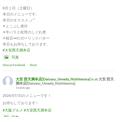
8月１日（土曜日）
本日のメニューです。
本日のオススメ...♪*ﾟ
✴︎とこぶし煮付
✴︎牛バラと松茸のしぐれ煮
✴︎枝豆🫛のガーリックバター
本日もお待ちしております。
#大安西天満本店
写真
View on Facebook
·
Share
大安 西天満本店[Daiyasu_Umeda_Nishitenma]
is at 大安 西天
満本店[Daiyasu_Umeda_Nishitenma].
1 week ago
2026/07/31のメニューです！
お待ちしております✨
#大阪グルメ
#大安西天満本店