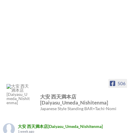
506
大安 西天満本店
[Daiyasu_Umeda_Nishitenma]
Japanese Style Standing BAR=Tachi-Nomi
大安 西天満本店[Daiyasu_Umeda_Nishitenma]
1 week ago