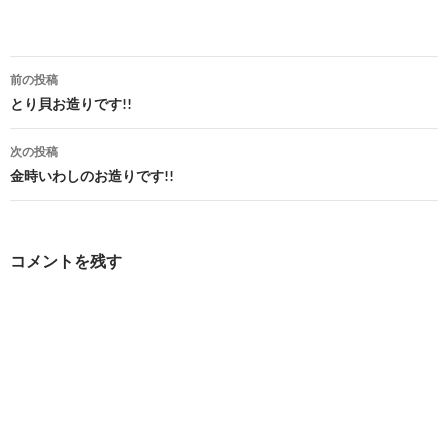
投
前の投稿
稿
とり貝お造りです!!
ナ
次の投稿
ビ
金時いわしのお造りです!!
ゲ
ー
コメントを残す
シ
ョ
ン