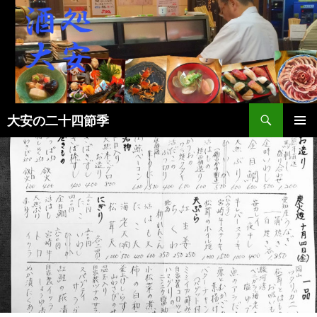
検
大安の二十四節季
索
コ
メインメ
ン
ニュー
テ
ン
ツ
へ
ス
キ
ッ
プ