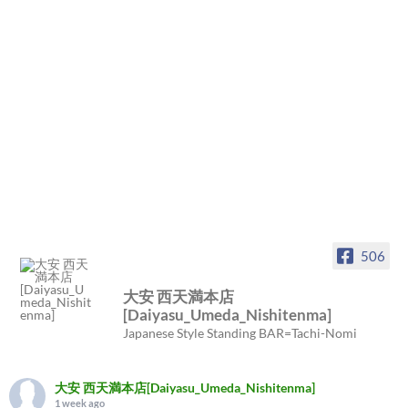
506
大安 西天満本店
[Daiyasu_Umeda_Nishitenma]
Japanese Style Standing BAR=Tachi-Nomi
大安 西天満本店[Daiyasu_Umeda_Nishitenma]
1 week ago