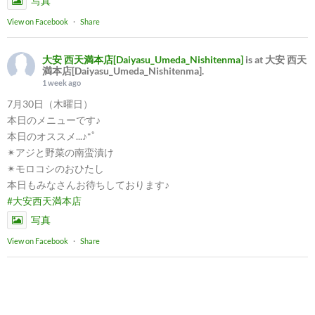
写真
View on Facebook
·
Share
大安 西天満本店[Daiyasu_Umeda_Nishitenma]
is at 大安 西天
満本店[Daiyasu_Umeda_Nishitenma].
1 week ago
7月30日（木曜日）
本日のメニューです♪
本日のオススメ...♪*ﾟ
✴︎アジと野菜の南蛮漬け
✴︎モロコシのおひたし
本日もみなさんお待ちしております♪
#大安西天満本店
写真
View on Facebook
·
Share