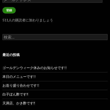
ー
ル
登録
ア
ド
511人の購読者に加わりましょう
レ
ス
検
索:
最近の投稿
ゴールデンウィーク休みのお知らせです!!
本日のメニューです!!
お造り盛り合わせです!!
白子ぽん酢です‼︎
天満店、かき酢です‼︎