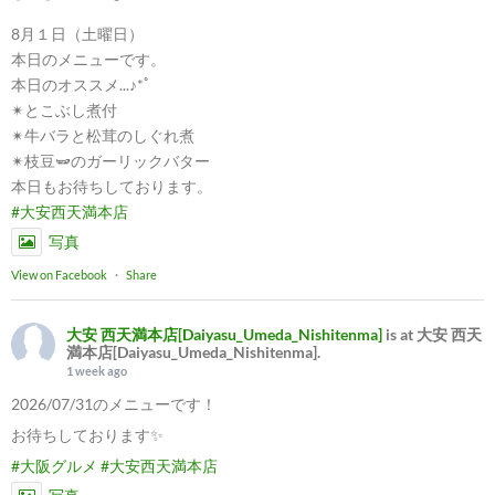
8月１日（土曜日）
本日のメニューです。
本日のオススメ...♪*ﾟ
✴︎とこぶし煮付
✴︎牛バラと松茸のしぐれ煮
✴︎枝豆🫛のガーリックバター
本日もお待ちしております。
#大安西天満本店
写真
View on Facebook
·
Share
大安 西天満本店[Daiyasu_Umeda_Nishitenma]
is at 大安 西天
満本店[Daiyasu_Umeda_Nishitenma].
1 week ago
2026/07/31のメニューです！
お待ちしております✨
#大阪グルメ
#大安西天満本店