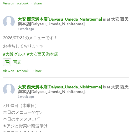
View on Facebook
·
Share
大安 西天満本店[Daiyasu_Umeda_Nishitenma]
is at 大安 西天
満本店[Daiyasu_Umeda_Nishitenma].
1 week ago
2026/07/31のメニューです！
お待ちしております✨
#大阪グルメ
#大安西天満本店
写真
View on Facebook
·
Share
大安 西天満本店[Daiyasu_Umeda_Nishitenma]
is at 大安 西天
満本店[Daiyasu_Umeda_Nishitenma].
1 week ago
7月30日（木曜日）
本日のメニューです♪
本日のオススメ...♪*ﾟ
✴︎アジと野菜の南蛮漬け