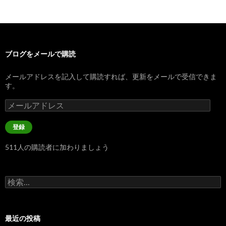
ブログをメールで購読
メールアドレスを記入して購読すれば、更新をメールで受信できま
す。
メ
ー
ル
登録
ア
ド
511人の購読者に加わりましょう
レ
ス
検
索:
最近の投稿