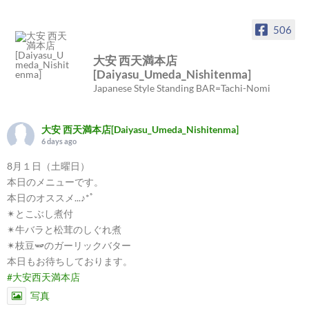
506
大安 西天満本店
[Daiyasu_Umeda_Nishitenma]
Japanese Style Standing BAR=Tachi-Nomi
大安 西天満本店[Daiyasu_Umeda_Nishitenma]
6 days ago
8月１日（土曜日）
本日のメニューです。
本日のオススメ...♪*ﾟ
✴︎とこぶし煮付
✴︎牛バラと松茸のしぐれ煮
✴︎枝豆🫛のガーリックバター
本日もお待ちしております。
#大安西天満本店
写真