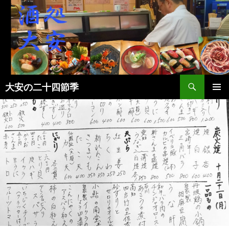
検
大安の二十四節季
索
コ
メインメ
ン
ニュー
テ
ン
ツ
へ
ス
キ
ッ
プ