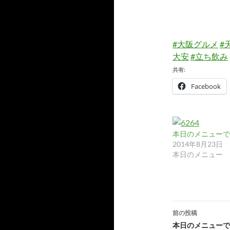
カ
イ
ブ
#大阪グルメ
#
大安
#立ち飲み
共有:
Facebook
本日のメニューです
2014年8月23日
本日のメニュー
投
前の投稿
稿
本日のメニューで