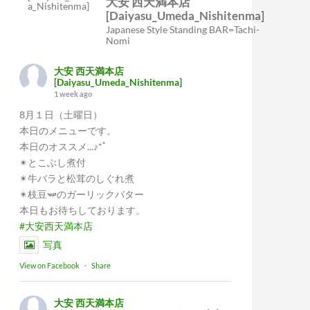
大安 西天満本店
[Daiyasu_Umeda_Nishitenma]
Japanese Style Standing BAR=Tachi-
Nomi
大安 西天満本店
[Daiyasu_Umeda_Nishitenma]
1 week ago
8月１日（土曜日）
本日のメニューです。
本日のオススメ...♪*ﾟ
✴︎とこぶし煮付
✴︎牛バラと松茸のしぐれ煮
✴︎枝豆🫛のガーリックバター
本日もお待ちしております。
#大安西天満本店
写真
View on Facebook
·
Share
大安 西天満本店