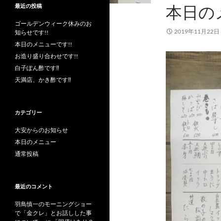
本日の
最近の投稿
ゴールデンウィーク休みのお
2019年11月22日
知らせです!!
本日のメニューです!!
お造り盛り合わせです!!
白子ぽん酢です‼︎
天満店、かき酢です‼︎
カテゴリー
大安からのお知らせ
本日のメニュー
通常投稿
最近のコメント
羽鳥慎一のモーニングショー
で「金クレ」とお話しした事