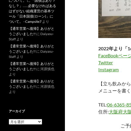
について。
に
「国債はあり？
なし？」……必要なければある
はずがない組織運営の基本ツ
ール「日本国債(ローン)」に
ついて。 - Campsite7
より
【通常営業へ復帰】ありがと
うございました!!
に
Daiyasu-
Staff
より
【通常営業へ復帰】ありがと
2022年より「1
うございました!!
に
Daiyasu-
FaceBookペー
Staff
より
Twitter
【通常営業へ復帰】ありがと
うございました!!
に
河原慎也
Instagram
より
【通常営業へ復帰】ありがと
【立ち飲みから
うございました!!
に
河原慎也
メニューを書く
より
TEL:
06-6365-8
住所:
大阪府大阪
アーカイブ
ア
ご予
ー