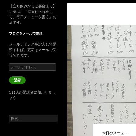
【立ち飲みからご宴会まで】
大安は、『毎日仕入れをし
て、毎日メニューを書く』お
店です。
ブログをメールで購読
メールアドレスを記入して購
読すれば、更新をメールで受
信できます。
メ
ー
ル
登録
ア
ド
511人の購読者に加わりまし
レ
ょう
ス
検
索:
本日のメニュー