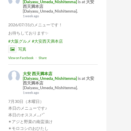
[Daiyasu_Umeda_Nishitenma]
is at 大安
西天満本店
[Daiyasu_Umeda_Nishitenma].
1 week ago
2026/07/31のメニューです！
お待ちしております✨
#大阪グルメ
#大安西天満本店
写真
View on Facebook
·
Share
大安 西天満本店
[Daiyasu_Umeda_Nishitenma]
is at 大安
西天満本店
[Daiyasu_Umeda_Nishitenma].
1 week ago
7月30日（木曜日）
本日のメニューです♪
本日のオススメ...♪*ﾟ
✴︎アジと野菜の南蛮漬け
✴︎モロコシのおひたし