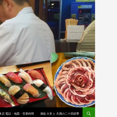
 本店 電話・地図・営業時間
酒処 大安 と 天満の二十四節季