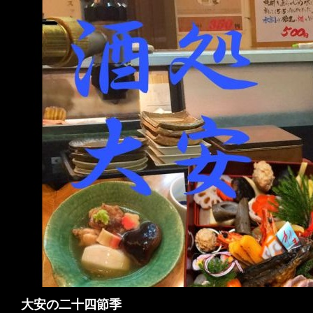
検
大安の二十四節季
索