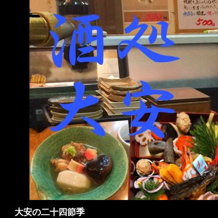
検
大安の二十四節季
索