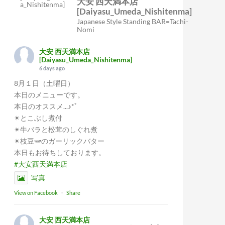
大安 西天満本店
[Daiyasu_Umeda_Nishitenma]
Japanese Style Standing BAR=Tachi-
Nomi
大安 西天満本店
[Daiyasu_Umeda_Nishitenma]
6 days ago
8月１日（土曜日）
本日のメニューです。
本日のオススメ...♪*ﾟ
✴︎とこぶし煮付
✴︎牛バラと松茸のしぐれ煮
✴︎枝豆🫛のガーリックバター
本日もお待ちしております。
#大安西天満本店
写真
View on Facebook
·
Share
大安 西天満本店