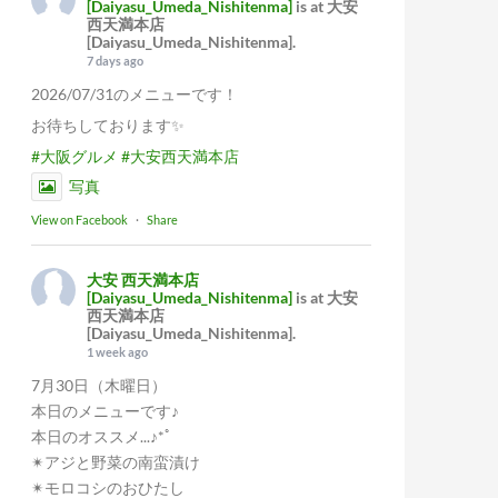
[Daiyasu_Umeda_Nishitenma]
is at 大安
西天満本店
[Daiyasu_Umeda_Nishitenma].
7 days ago
2026/07/31のメニューです！
お待ちしております✨
#大阪グルメ
#大安西天満本店
写真
View on Facebook
·
Share
大安 西天満本店
[Daiyasu_Umeda_Nishitenma]
is at 大安
西天満本店
[Daiyasu_Umeda_Nishitenma].
1 week ago
7月30日（木曜日）
本日のメニューです♪
本日のオススメ...♪*ﾟ
✴︎アジと野菜の南蛮漬け
✴︎モロコシのおひたし