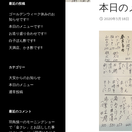
本日の
最近の投稿
ゴールデンウィーク休みのお
2020年5月18日
知らせです!!
本日のメニューです!!
お造り盛り合わせです!!
白子ぽん酢です‼︎
天満店、かき酢です‼︎
カテゴリー
大安からのお知らせ
本日のメニュー
通常投稿
最近のコメント
羽鳥慎一のモーニングショー
で「金クレ」とお話しした事