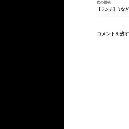
次の投稿
ビ
【ランチ】うなぎ蒲焼
ゲ
ー
コメントを残す
シ
ョ
ン