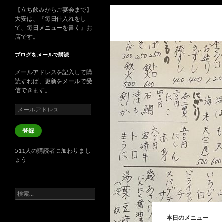
【立ち飲みからご宴会まで】
大安は、『毎日仕入れをし
て、毎日メニューを書く』お
店です。
ブログをメールで購読
メールアドレスを記入して購
読すれば、更新をメールで受
信できます。
メ
ー
ル
登録
ア
ド
511人の購読者に加わりまし
レ
ょう
ス
検
索:
本日のメニュー