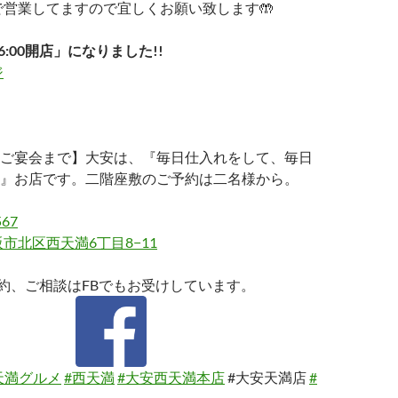
まで営業してますので宜しくお願い致します🤲
6:00開店」になりました!!
ジ
ご宴会まで】大安は、『毎日仕入れをして、毎日
』お店です。二階座敷のご予約は二名様から。
567
市北区西天満6丁目8−11
約、ご相談はFBでもお受けしています。
天満グルメ
#西天満
#大安西天満本店
#大安天満店
#