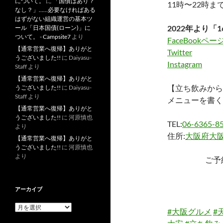
について。
に
「国債はあり？
11時〜22時
なし？」……必要なければある
はずがない組織運営の基本ツ
2022年より「1
ール「日本国債(ローン)」に
ついて。 - Campsite7
より
FaceBookペー
【通常営業へ復帰】ありがと
Twitter
うございました!!
に
Daiyasu-
Instagram
Staff
より
【通常営業へ復帰】ありがと
【立ち飲みから
うございました!!
に
Daiyasu-
Staff
より
メニューを書く
【通常営業へ復帰】ありがと
うございました!!
に
河原慎也
TEL:
06-6365-8
より
住所:
大阪府大阪
【通常営業へ復帰】ありがと
うございました!!
に
河原慎也
より
ご予
アーカイブ
ア
#大阪グルメ
#
ー