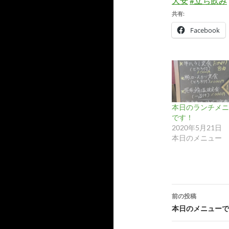
大安
#立ち飲み
カ
イ
共有:
ブ
Facebook
本日のランチメニ
です！
2020年5月21日
本日のメニュー
投
前の投稿
稿
本日のメニューで
ナ