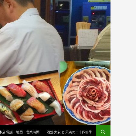
 本店 電話・地図・営業時間
酒処 大安 と 天満の二十四節季