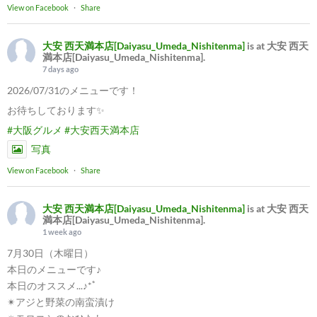
View on Facebook
·
Share
大安 西天満本店[Daiyasu_Umeda_Nishitenma]
is at 大安 西天
満本店[Daiyasu_Umeda_Nishitenma].
7 days ago
2026/07/31のメニューです！
お待ちしております✨
#大阪グルメ
#大安西天満本店
写真
View on Facebook
·
Share
大安 西天満本店[Daiyasu_Umeda_Nishitenma]
is at 大安 西天
満本店[Daiyasu_Umeda_Nishitenma].
1 week ago
7月30日（木曜日）
本日のメニューです♪
本日のオススメ...♪*ﾟ
✴︎アジと野菜の南蛮漬け