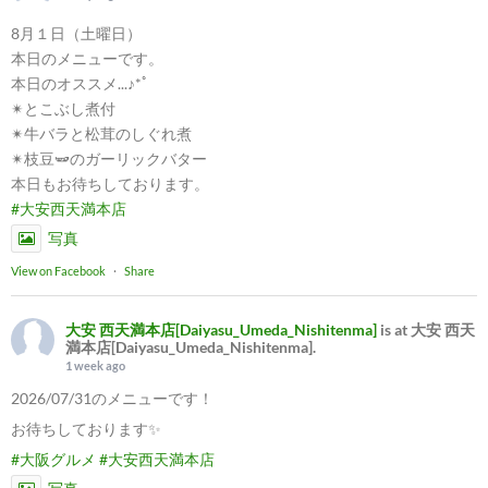
8月１日（土曜日）
本日のメニューです。
本日のオススメ...♪*ﾟ
✴︎とこぶし煮付
✴︎牛バラと松茸のしぐれ煮
✴︎枝豆🫛のガーリックバター
本日もお待ちしております。
#大安西天満本店
写真
View on Facebook
·
Share
大安 西天満本店[Daiyasu_Umeda_Nishitenma]
is at 大安 西天
満本店[Daiyasu_Umeda_Nishitenma].
1 week ago
2026/07/31のメニューです！
お待ちしております✨
#大阪グルメ
#大安西天満本店