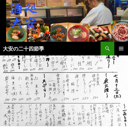
検
大安の二十四節季
索
コ
メインメ
ン
ニュー
テ
ン
ツ
へ
ス
キ
ッ
プ