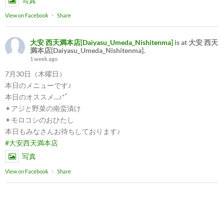
写真
View on Facebook
·
Share
大安 西天満本店[Daiyasu_Umeda_Nishitenma]
is at 大安 西天
満本店[Daiyasu_Umeda_Nishitenma].
1 week ago
7月30日（木曜日）
本日のメニューです♪
本日のオススメ...♪*ﾟ
✴︎アジと野菜の南蛮漬け
✴︎モロコシのおひたし
本日もみなさんお待ちしております♪
#大安西天満本店
写真
View on Facebook
·
Share