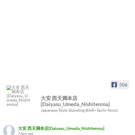
506
大安 西天満本店
[Daiyasu_Umeda_Nishitenma]
Japanese Style Standing BAR=Tachi-Nomi
大安 西天満本店[Daiyasu_Umeda_Nishitenma]
7 days ago