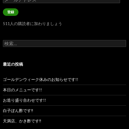
ー
ル
登録
ア
ド
511人の購読者に加わりましょう
レ
ス
検
索:
最近の投稿
ゴールデンウィーク休みのお知らせです!!
本日のメニューです!!
お造り盛り合わせです!!
白子ぽん酢です‼︎
天満店、かき酢です‼︎