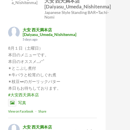
大安 西天満本店
[Daiyasu_Umeda_Nishitenma]
Japanese Style Standing BAR=Tachi-
Nomi
大安 西天満本店
[Daiyasu_Umeda_Nishitenma]
5 days ago
8月１日（土曜日）
本日のメニューです。
本日のオススメ...♪*ﾟ
✴︎とこぶし煮付
✴︎牛バラと松茸のしぐれ煮
✴︎枝豆🫛のガーリックバター
本日もお待ちしております。
#大安西天満本店
写真
View on Facebook
·
Share
大安 西天満本店