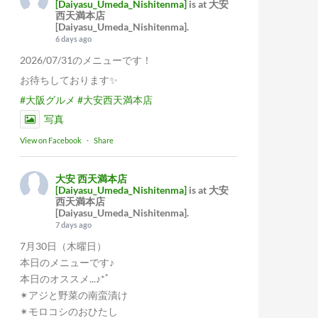
[Daiyasu_Umeda_Nishitenma]
is at 大安
西天満本店
[Daiyasu_Umeda_Nishitenma].
6 days ago
2026/07/31のメニューです！
お待ちしております✨
#大阪グルメ
#大安西天満本店
写真
View on Facebook
·
Share
大安 西天満本店
[Daiyasu_Umeda_Nishitenma]
is at 大安
西天満本店
[Daiyasu_Umeda_Nishitenma].
7 days ago
7月30日（木曜日）
本日のメニューです♪
本日のオススメ...♪*ﾟ
✴︎アジと野菜の南蛮漬け
✴︎モロコシのおひたし