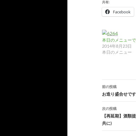
カ
共有:
イ
Facebook
ブ
本日のメニューです
2014年8月23日
本日のメニュー
投
前の投稿
稿
お造り盛合せです!
ナ
次の投稿
ビ
【再延期】酒類提
共に)
ゲ