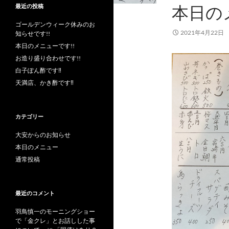
本日の
最近の投稿
ゴールデンウィーク休みのお
2021年4月22日
知らせです!!
本日のメニューです!!
お造り盛り合わせです!!
白子ぽん酢です‼︎
天満店、かき酢です‼︎
カテゴリー
大安からのお知らせ
本日のメニュー
通常投稿
最近のコメント
羽鳥慎一のモーニングショー
で「金クレ」とお話しした事