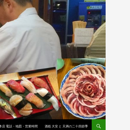
 本店 電話・地図・営業時間
酒処 大安 と 天満の二十四節季