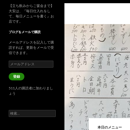
【立ち飲みからご宴会まで】
大安は、『毎日仕入れをし
て、毎日メニューを書く』お
店です。
ブログをメールで購読
メールアドレスを記入して購
読すれば、更新をメールで受
信できます。
メ
ー
ル
登録
ア
ド
511人の購読者に加わりまし
レ
ょう
ス
検
索:
本日のメニュー