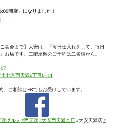
6:00開店」になりました!!
ジ
ご宴会まで】大安は、『毎日仕入れをして、毎日
』お店です。二階座敷のご予約は二名様から。
567
市北区西天満6丁目8−11
約、ご相談はFBでもお受けしています。
天満グルメ
#西天満
#大安西天満本店
#大安天満店
#