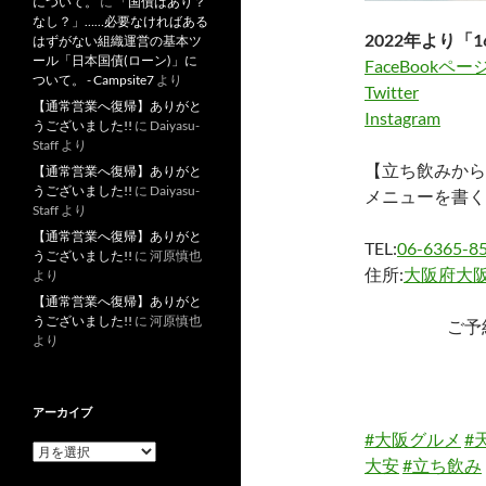
について。
に
「国債はあり？
なし？」……必要なければある
2022年より「1
はずがない組織運営の基本ツ
ール「日本国債(ローン)」に
FaceBookペー
ついて。 - Campsite7
より
Twitter
【通常営業へ復帰】ありがと
Instagram
うございました!!
に
Daiyasu-
Staff
より
【立ち飲みから
【通常営業へ復帰】ありがと
うございました!!
に
Daiyasu-
メニューを書く
Staff
より
【通常営業へ復帰】ありがと
TEL:
06-6365-8
うございました!!
に
河原慎也
住所:
大阪府大阪
より
【通常営業へ復帰】ありがと
うございました!!
に
河原慎也
ご予
より
アーカイブ
#大阪グルメ
#
ア
大安
#立ち飲み
ー