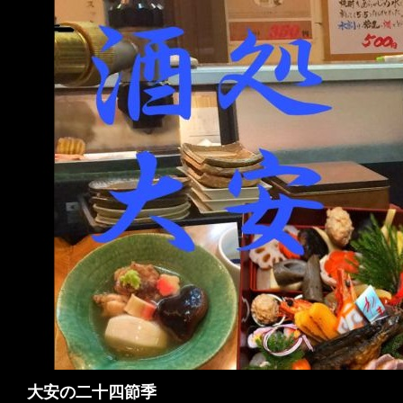
検
大安の二十四節季
索