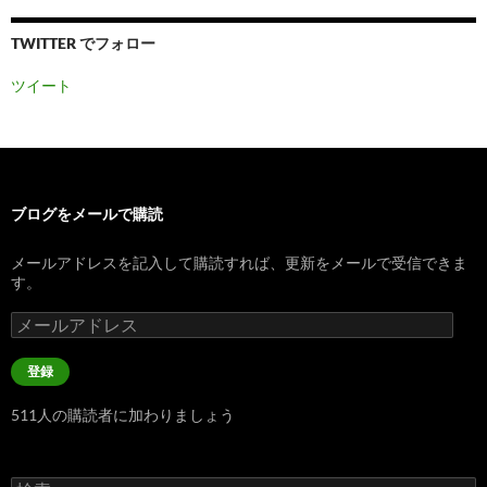
TWITTER でフォロー
ツイート
ブログをメールで購読
メールアドレスを記入して購読すれば、更新をメールで受信できま
す。
メ
ー
ル
登録
ア
ド
511人の購読者に加わりましょう
レ
ス
検