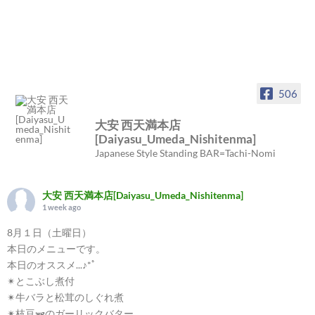
506
大安 西天満本店
[Daiyasu_Umeda_Nishitenma]
Japanese Style Standing BAR=Tachi-Nomi
大安 西天満本店[Daiyasu_Umeda_Nishitenma]
1 week ago
8月１日（土曜日）
本日のメニューです。
本日のオススメ...♪*ﾟ
✴︎とこぶし煮付
✴︎牛バラと松茸のしぐれ煮
✴︎枝豆🫛のガーリックバター