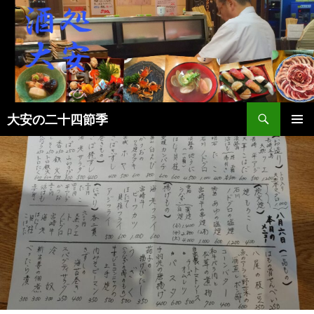
検
大安の二十四節季
索
コ
メインメ
ン
ニュー
テ
ン
ツ
へ
ス
キ
ッ
プ