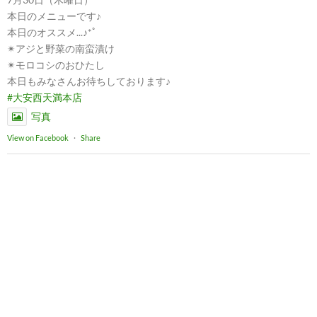
本日のメニューです♪
本日のオススメ...♪*ﾟ
✴︎アジと野菜の南蛮漬け
✴︎モロコシのおひたし
本日もみなさんお待ちしております♪
#大安西天満本店
写真
View on Facebook
·
Share