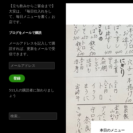
【立ち飲みからご宴会まで】
大安は、『毎日仕入れをし
て、毎日メニューを書く』お
店です。
ブログをメールで購読
メールアドレスを記入して購
読すれば、更新をメールで受
信できます。
メ
ー
ル
登録
ア
ド
511人の購読者に加わりまし
レ
ょう
ス
検
索:
本日のメニュー