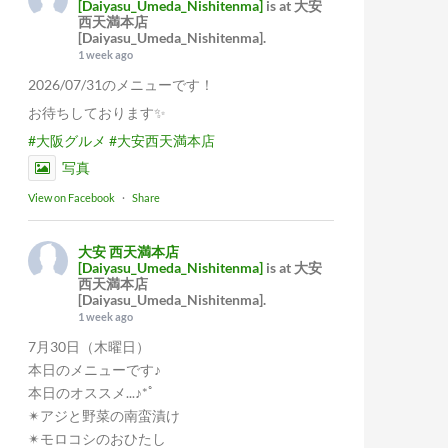
[Daiyasu_Umeda_Nishitenma]
is at 大安
西天満本店
[Daiyasu_Umeda_Nishitenma].
1 week ago
2026/07/31のメニューです！
お待ちしております✨
#大阪グルメ
#大安西天満本店
写真
View on Facebook
·
Share
大安 西天満本店
[Daiyasu_Umeda_Nishitenma]
is at 大安
西天満本店
[Daiyasu_Umeda_Nishitenma].
1 week ago
7月30日（木曜日）
本日のメニューです♪
本日のオススメ...♪*ﾟ
✴︎アジと野菜の南蛮漬け
✴︎モロコシのおひたし