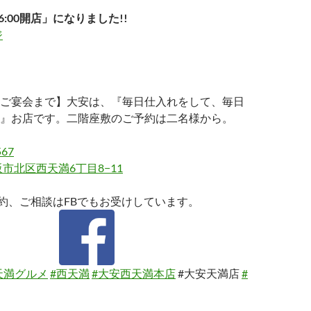
6:00開店」になりました!!
ジ
ご宴会まで】大安は、『毎日仕入れをして、毎日
』お店です。二階座敷のご予約は二名様から。
567
市北区西天満6丁目8−11
約、ご相談はFBでもお受けしています。
天満グルメ
#西天満
#大安西天満本店
#大安天満店
#