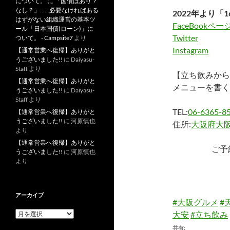
について。
に
「国債はあり？
なし？」……必要なければある
2022年より「1
はずがない組織運営の基本ツ
FaceBookペー
ール「日本国債(ローン)」に
Twitter
ついて。 - Campsite7
より
Instagram
【通常営業へ復帰】ありがと
うございました!!
に
Daiyasu-
Staff
より
【立ち飲みから
【通常営業へ復帰】ありがと
メニューを書く
うございました!!
に
Daiyasu-
Staff
より
TEL:
06-6365-8
【通常営業へ復帰】ありがと
うございました!!
に
河原慎也
住所:
大阪府大阪
より
【通常営業へ復帰】ありがと
ご予
うございました!!
に
河原慎也
より
アーカイブ
#大阪グルメ
#
ア
大安
#立ち飲み
ー
共有: