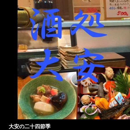
検
大安の二十四節季
索