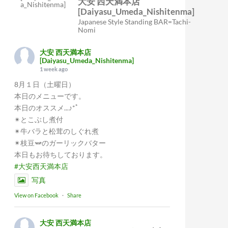
大安 西天満本店
[Daiyasu_Umeda_Nishitenma]
Japanese Style Standing BAR=Tachi-
Nomi
大安 西天満本店
[Daiyasu_Umeda_Nishitenma]
1 week ago
8月１日（土曜日）
本日のメニューです。
本日のオススメ...♪*ﾟ
✴︎とこぶし煮付
✴︎牛バラと松茸のしぐれ煮
✴︎枝豆🫛のガーリックバター
本日もお待ちしております。
#大安西天満本店
写真
View on Facebook
·
Share
大安 西天満本店