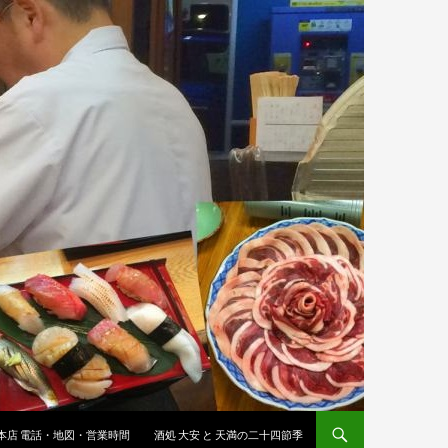
 本店 電話・地図・営業時間
酒処 大安 と 天満の二十四節季