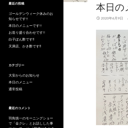
本日の
最近の投稿
ゴールデンウィーク休みのお
2020年6月9日
知らせです!!
本日のメニューです!!
お造り盛り合わせです!!
白子ぽん酢です‼︎
天満店、かき酢です‼︎
カテゴリー
大安からのお知らせ
本日のメニュー
通常投稿
最近のコメント
羽鳥慎一のモーニングショー
で「金クレ」とお話しした事