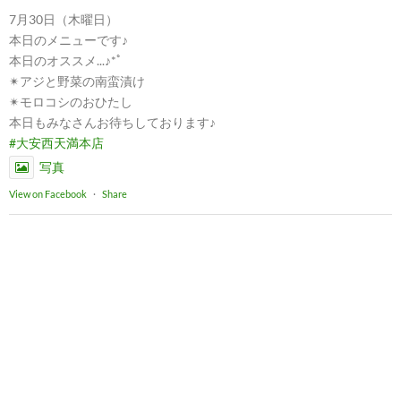
7月30日（木曜日）
本日のメニューです♪
本日のオススメ...♪*ﾟ
✴︎アジと野菜の南蛮漬け
✴︎モロコシのおひたし
本日もみなさんお待ちしております♪
#大安西天満本店
写真
View on Facebook
·
Share