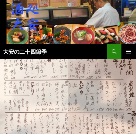
検
大安の二十四節季
索
コ
メインメ
ン
ニュー
テ
ン
ツ
へ
ス
キ
ッ
プ