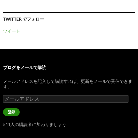
TWITTER でフォロー
ツイート
ブログをメールで購読
メールアドレスを記入して購読すれば、更新をメールで受信できま
す。
メ
ー
ル
登録
ア
ド
511人の購読者に加わりましょう
レ
ス