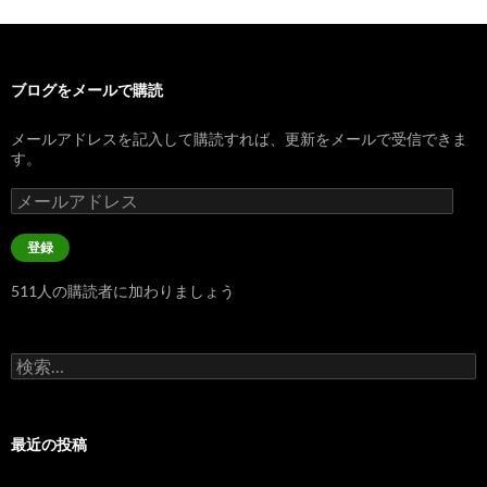
ブログをメールで購読
メールアドレスを記入して購読すれば、更新をメールで受信できま
す。
メ
ー
ル
登録
ア
ド
511人の購読者に加わりましょう
レ
ス
検
索:
最近の投稿