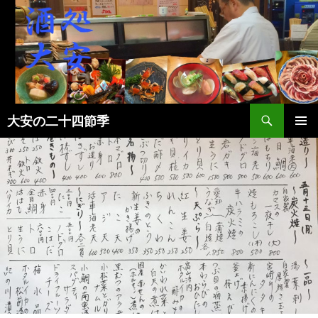
検
大安の二十四節季
索
コ
メインメ
ン
ニュー
テ
ン
ツ
へ
ス
キ
ッ
プ