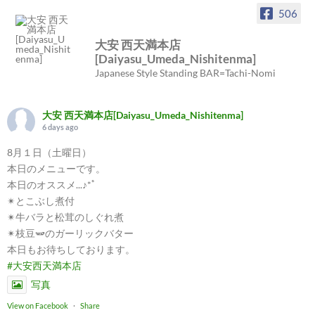
506
大安 西天満本店
[Daiyasu_Umeda_Nishitenma]
Japanese Style Standing BAR=Tachi-Nomi
大安 西天満本店[Daiyasu_Umeda_Nishitenma]
6 days ago
8月１日（土曜日）
本日のメニューです。
本日のオススメ...♪*ﾟ
✴︎とこぶし煮付
✴︎牛バラと松茸のしぐれ煮
✴︎枝豆🫛のガーリックバター
本日もお待ちしております。
#大安西天満本店
写真
View on Facebook
·
Share