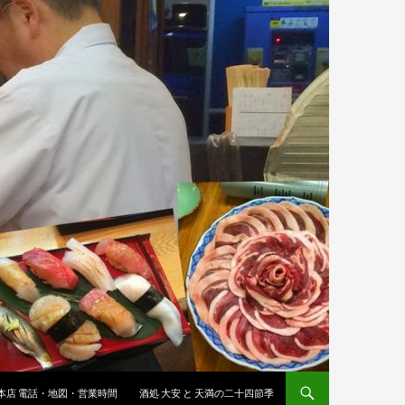
 本店 電話・地図・営業時間
酒処 大安 と 天満の二十四節季