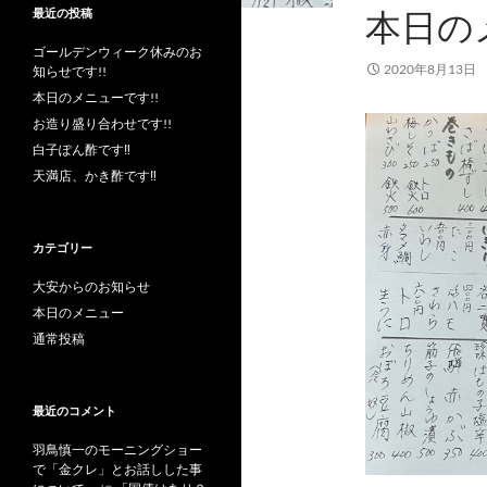
本日の
最近の投稿
ゴールデンウィーク休みのお
2020年8月13日
知らせです!!
本日のメニューです!!
お造り盛り合わせです!!
白子ぽん酢です‼︎
天満店、かき酢です‼︎
カテゴリー
大安からのお知らせ
本日のメニュー
通常投稿
最近のコメント
羽鳥慎一のモーニングショー
で「金クレ」とお話しした事