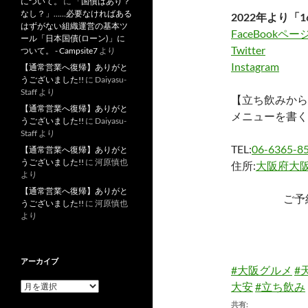
について。
に
「国債はあり？
なし？」……必要なければある
2022年より「1
はずがない組織運営の基本ツ
FaceBookペー
ール「日本国債(ローン)」に
Twitter
ついて。 - Campsite7
より
Instagram
【通常営業へ復帰】ありがと
うございました!!
に
Daiyasu-
Staff
より
【立ち飲みから
【通常営業へ復帰】ありがと
メニューを書く
うございました!!
に
Daiyasu-
Staff
より
TEL:
06-6365-8
【通常営業へ復帰】ありがと
うございました!!
に
河原慎也
住所:
大阪府大阪
より
【通常営業へ復帰】ありがと
ご予
うございました!!
に
河原慎也
より
アーカイブ
#大阪グルメ
#
大安
#立ち飲み
ア
ー
共有: