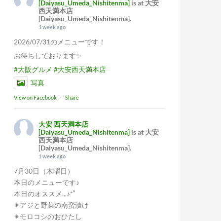
[Daiyasu_Umeda_Nishitenma]
is at 大安
西天満本店
[Daiyasu_Umeda_Nishitenma].
1 week ago
2026/07/31のメニューです！
お待ちしております✨
#大阪グルメ
#大安西天満本店
写真
View on Facebook
·
Share
大安 西天満本店
[Daiyasu_Umeda_Nishitenma]
is at 大安
西天満本店
[Daiyasu_Umeda_Nishitenma].
1 week ago
7月30日（木曜日）
本日のメニューです♪
本日のオススメ...♪*ﾟ
✴︎アジと野菜の南蛮漬け
✴︎モロコシのおひたし