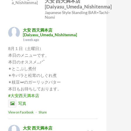
大安 西天満本店
[Daiyasu_Umeda_Nishitenma]
Japanese Style Standing BAR=Tachi-
Nomi
大安 西天満本店
[Daiyasu_Umeda_Nishitenma]
1 week ago
8月１日（土曜日）
本日のメニューです。
本日のオススメ...♪*ﾟ
✴︎とこぶし煮付
✴︎牛バラと松茸のしぐれ煮
✴︎枝豆🫛のガーリックバター
本日もお待ちしております。
#大安西天満本店
写真
View on Facebook
·
Share
大安 西天満本店