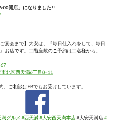
6:00開店」になりました!!
ジ
ご宴会まで】大安は、『毎日仕入れをして、毎日
』お店です。二階座敷のご予約は二名様から。
567
市北区西天満6丁目8−11
約、ご相談はFBでもお受けしています。
天満グルメ
#西天満
#大安西天満本店
#大安天満店
#