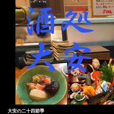
検
大安の二十四節季
索