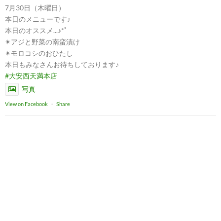
7月30日（木曜日）
本日のメニューです♪
本日のオススメ...♪*ﾟ
✴︎アジと野菜の南蛮漬け
✴︎モロコシのおひたし
本日もみなさんお待ちしております♪
#大安西天満本店
写真
View on Facebook
·
Share