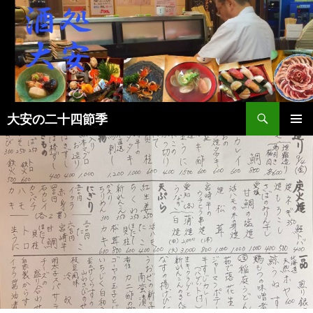
検
大安の二十四節季
索
コ
メインメ
ン
ニュー
テ
ン
ツ
へ
ス
キ
ッ
プ