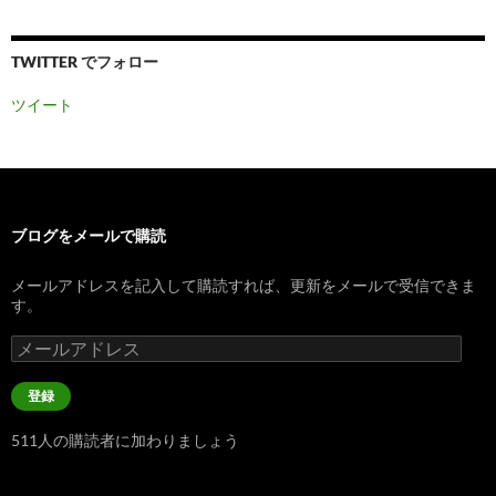
TWITTER でフォロー
ツイート
ブログをメールで購読
メールアドレスを記入して購読すれば、更新をメールで受信できま
す。
メ
ー
ル
登録
ア
ド
511人の購読者に加わりましょう
レ
ス