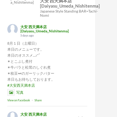
大安 西天満本店
[Daiyasu_Umeda_Nishitenma]
Japanese Style Standing BAR=Tachi-
Nomi
大安 西天満本店
[Daiyasu_Umeda_Nishitenma]
5 days ago
8月１日（土曜日）
本日のメニューです。
本日のオススメ...♪*ﾟ
✴︎とこぶし煮付
✴︎牛バラと松茸のしぐれ煮
✴︎枝豆🫛のガーリックバター
本日もお待ちしております。
#大安西天満本店
写真
View on Facebook
·
Share
大安 西天満本店