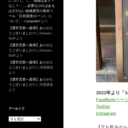
について。
に
「国債はあり？
なし？」……必要なければある
はずがない組織運営の基本ツ
ール「日本国債(ローン)」に
ついて。 - Campsite7
より
【通常営業へ復帰】ありがと
うございました!!
に
Daiyasu-
Staff
より
【通常営業へ復帰】ありがと
うございました!!
に
Daiyasu-
Staff
より
【通常営業へ復帰】ありがと
うございました!!
に
河原慎也
より
【通常営業へ復帰】ありがと
うございました!!
に
河原慎也
より
2022年より「1
FaceBookペー
Twitter
アーカイブ
Instagram
ア
ー
【立ち飲みから