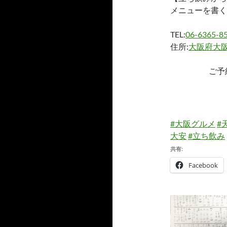
カ
メニューを書く
イ
ブ
TEL:
06-6365-8
住所:
大阪府大阪
ご予
#大阪グルメ
#
大安
#立ち飲み
共有:
Facebook