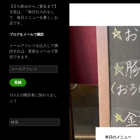
【立ち飲みからご宴会まで】
大安は、『毎日仕入れをし
て、毎日メニューを書く』お
店です。
ブログをメールで購読
メールアドレスを記入して購
読すれば、更新をメールで受
信できます。
メ
ー
ル
登録
ア
ド
511人の購読者に加わりまし
レ
ょう
ス
検
索:
本日のメニュー