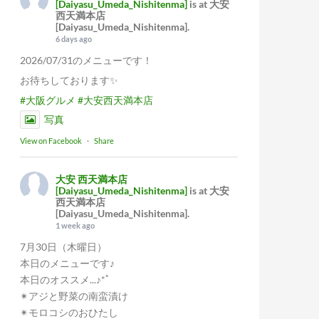
[Daiyasu_Umeda_Nishitenma]
is at 大安
西天満本店
[Daiyasu_Umeda_Nishitenma].
6 days ago
2026/07/31のメニューです！
お待ちしております✨
#大阪グルメ
#大安西天満本店
写真
View on Facebook
·
Share
大安 西天満本店
[Daiyasu_Umeda_Nishitenma]
is at 大安
西天満本店
[Daiyasu_Umeda_Nishitenma].
1 week ago
7月30日（木曜日）
本日のメニューです♪
本日のオススメ...♪*ﾟ
✴︎アジと野菜の南蛮漬け
✴︎モロコシのおひたし