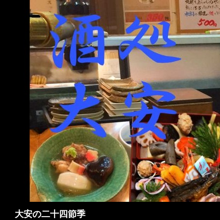
検
大安の二十四節季
索