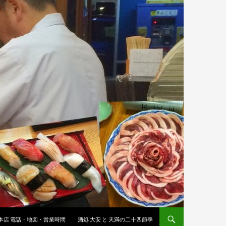
 本店 電話・地図・営業時間
酒処 大安 と 天満の二十四節季