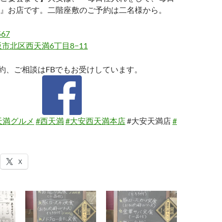
』お店です。二階座敷のご予約は二名様から。
567
市北区西天満6丁目8−11
約、ご相談はFBでもお受けしています。
天満グルメ
#西天満
#大安西天満本店
#大安天満店
#
X