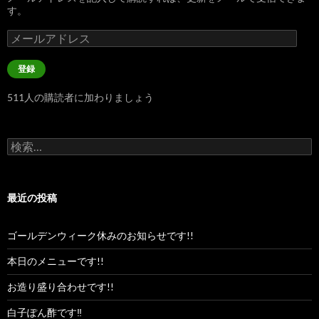
す。
メ
ー
ル
登録
ア
ド
511人の購読者に加わりましょう
レ
ス
検
索:
最近の投稿
ゴールデンウィーク休みのお知らせです!!
本日のメニューです!!
お造り盛り合わせです!!
白子ぽん酢です‼︎