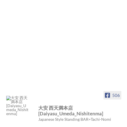
506
大安 西天満本店
[Daiyasu_Umeda_Nishitenma]
Japanese Style Standing BAR=Tachi-Nomi