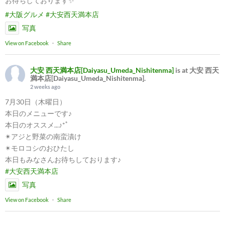
お待ちしております✨
#大阪グルメ
#大安西天満本店
写真
View on Facebook
·
Share
大安 西天満本店[Daiyasu_Umeda_Nishitenma]
is at 大安 西天
満本店[Daiyasu_Umeda_Nishitenma].
2 weeks ago
7月30日（木曜日）
本日のメニューです♪
本日のオススメ...♪*ﾟ
✴︎アジと野菜の南蛮漬け
✴︎モロコシのおひたし
本日もみなさんお待ちしております♪
#大安西天満本店
写真
View on Facebook
·
Share