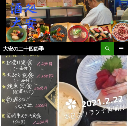
検
大安の二十四節季
索
コ
メインメ
ン
ニュー
テ
ン
ツ
へ
ス
キ
ッ
プ