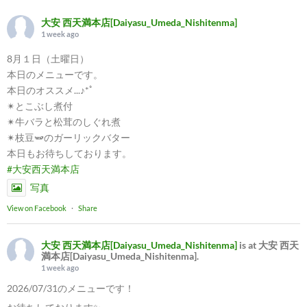
大安 西天満本店[Daiyasu_Umeda_Nishitenma]
1 week ago
8月１日（土曜日）
本日のメニューです。
本日のオススメ...♪*ﾟ
✴︎とこぶし煮付
✴︎牛バラと松茸のしぐれ煮
✴︎枝豆🫛のガーリックバター
本日もお待ちしております。
#大安西天満本店
写真
View on Facebook
·
Share
大安 西天満本店[Daiyasu_Umeda_Nishitenma]
is at 大安 西天
満本店[Daiyasu_Umeda_Nishitenma].
1 week ago
2026/07/31のメニューです！