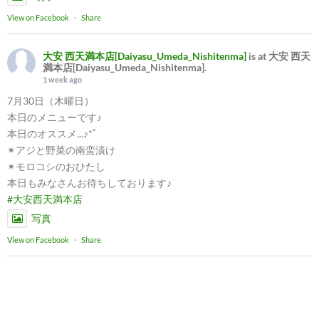
View on Facebook
·
Share
大安 西天満本店[Daiyasu_Umeda_Nishitenma]
is at 大安 西天
満本店[Daiyasu_Umeda_Nishitenma].
1 week ago
7月30日（木曜日）
本日のメニューです♪
本日のオススメ...♪*ﾟ
✴︎アジと野菜の南蛮漬け
✴︎モロコシのおひたし
本日もみなさんお待ちしております♪
#大安西天満本店
写真
View on Facebook
·
Share