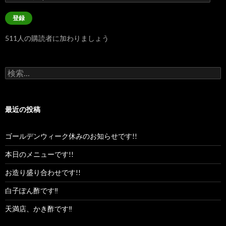
ー
ル
登録
ア
ド
511人の購読者に加わりましょう
レ
ス
検
索:
最近の投稿
ゴールデンウィーク休みのお知らせです!!
本日のメニューです!!
お造り盛り合わせです!!
白子ぽん酢です‼︎
天満店、かき酢です‼︎