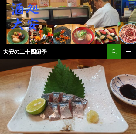
検
大安の二十四節季
索
コ
メインメ
ン
ニュー
テ
ン
ツ
へ
ス
キ
ッ
プ