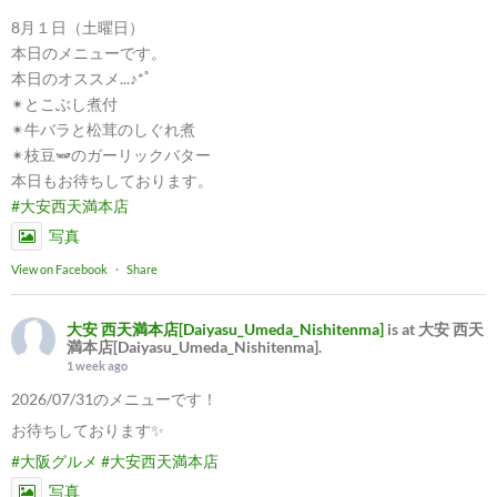
8月１日（土曜日）
本日のメニューです。
本日のオススメ...♪*ﾟ
✴︎とこぶし煮付
✴︎牛バラと松茸のしぐれ煮
✴︎枝豆🫛のガーリックバター
本日もお待ちしております。
#大安西天満本店
写真
View on Facebook
·
Share
大安 西天満本店[Daiyasu_Umeda_Nishitenma]
is at 大安 西天
満本店[Daiyasu_Umeda_Nishitenma].
1 week ago
2026/07/31のメニューです！
お待ちしております✨
#大阪グルメ
#大安西天満本店
写真