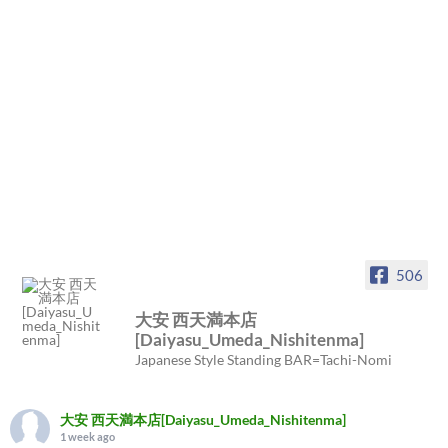
506
大安 西天満本店
[Daiyasu_Umeda_Nishitenma]
Japanese Style Standing BAR=Tachi-Nomi
大安 西天満本店[Daiyasu_Umeda_Nishitenma]
1 week ago