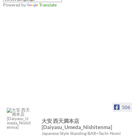
Powered by
Translate
506
大安 西天満本店
[Daiyasu_Umeda_Nishitenma]
Japanese Style Standing BAR=Tachi-Nomi