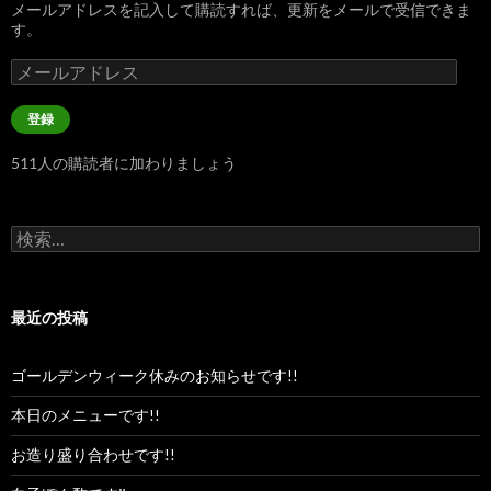
メールアドレスを記入して購読すれば、更新をメールで受信できま
す。
メ
ー
ル
登録
ア
ド
511人の購読者に加わりましょう
レ
ス
検
索:
最近の投稿
ゴールデンウィーク休みのお知らせです!!
本日のメニューです!!
お造り盛り合わせです!!