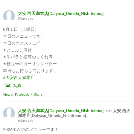
大安 西天満本店[Daiyasu_Umeda_Nishitenma]
5 days ago
8月１日（土曜日）
本日のメニューです。
本日のオススメ...♪*ﾟ
✴︎とこぶし煮付
✴︎牛バラと松茸のしぐれ煮
✴︎枝豆🫛のガーリックバター
本日もお待ちしております。
#大安西天満本店
写真
View on Facebook
·
Share
大安 西天満本店[Daiyasu_Umeda_Nishitenma]
is at 大安 西天
満本店[Daiyasu_Umeda_Nishitenma].
6 days ago
2026/07/31のメニューです！