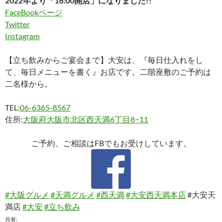
2022年より「16:00開店」になりました!!
FaceBookページ
Twitter
Instagram
【立ち飲みからご宴会まで】大安は、『毎日仕入れをし
て、毎日メニューを書く』お店です。二階座敷のご予約は
二名様から。
TEL:
06-6365-8567
住所:
大阪府大阪市北区西天満6丁目8−11
ご予約、ご相談はFBでもお受けしています。
#大阪グルメ
#天満グルメ
#西天満
#大安西天満本店
#大安天
満店
#大安
#立ち飲み
共有: