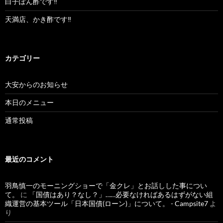
白子ぽん酢です‼︎
天満店、かき酢です‼︎
カテゴリー
大安からのお知らせ
本日のメニュー
通常投稿
最近のコメント
羽鳥慎一のモーニングショーで「金クレ」とお話しした事につい
て。
に
「国債はあり？なし？」……必要なければあるはずがない組
織運営の基本ツール「日本国債(ローン)」について。 - Campsite7
よ
り