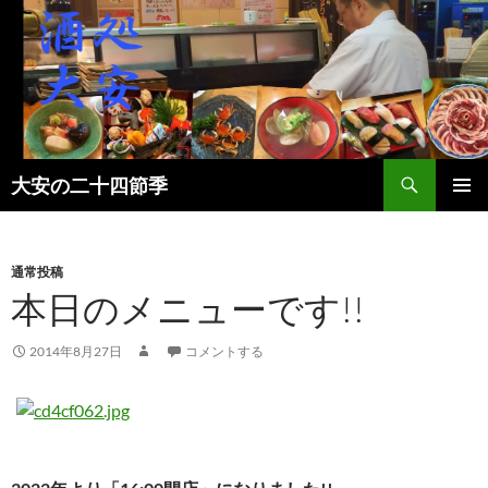
検
大安の二十四節季
索
コ
メインメ
ン
ニュー
テ
ン
通常投稿
ツ
本日のメニューです!!
へ
ス
2014年8月27日
コメントする
キ
ッ
プ