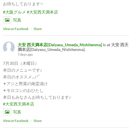
お待ちしております✨
#大阪グルメ
#大安西天満本店
写真
View on Facebook
·
Share
大安 西天満本店[Daiyasu_Umeda_Nishitenma]
is at 大安 西天
満本店[Daiyasu_Umeda_Nishitenma].
7 days ago
7月30日（木曜日）
本日のメニューです♪
本日のオススメ...♪*ﾟ
✴︎アジと野菜の南蛮漬け
✴︎モロコシのおひたし
本日もみなさんお待ちしております♪
#大安西天満本店
写真
View on Facebook
·
Share