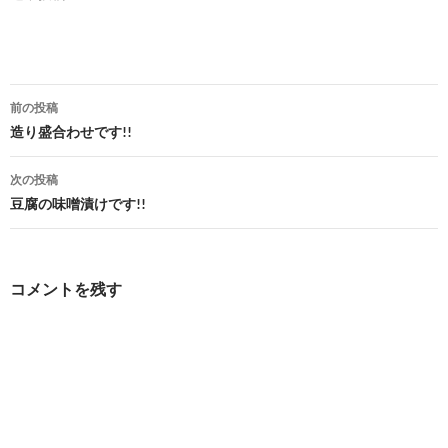
投
前の投稿
稿
造り盛合わせです!!
ナ
次の投稿
ビ
豆腐の味噌漬けです!!
ゲ
ー
コメントを残す
シ
ョ
ン