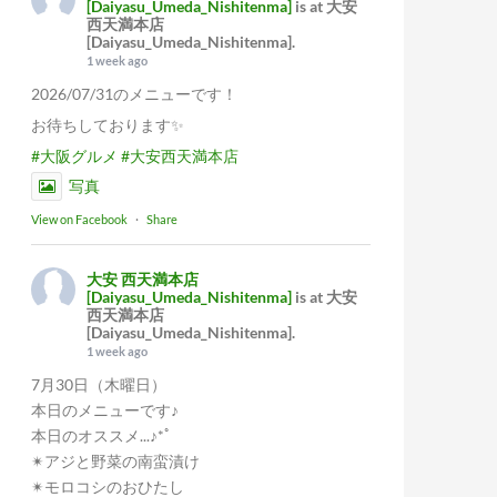
[Daiyasu_Umeda_Nishitenma]
is at 大安
西天満本店
[Daiyasu_Umeda_Nishitenma].
1 week ago
2026/07/31のメニューです！
お待ちしております✨
#大阪グルメ
#大安西天満本店
写真
View on Facebook
·
Share
大安 西天満本店
[Daiyasu_Umeda_Nishitenma]
is at 大安
西天満本店
[Daiyasu_Umeda_Nishitenma].
1 week ago
7月30日（木曜日）
本日のメニューです♪
本日のオススメ...♪*ﾟ
✴︎アジと野菜の南蛮漬け
✴︎モロコシのおひたし