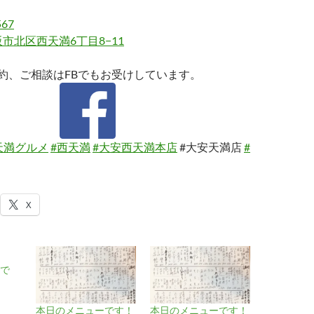
567
市北区西天満6丁目8−11
約、ご相談はFBでもお受けしています。
天満グルメ
#西天満
#大安西天満本店
#大安天満店
#
X
で
本日のメニューです！
本日のメニューです！