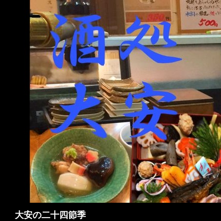
検
大安の二十四節季
索