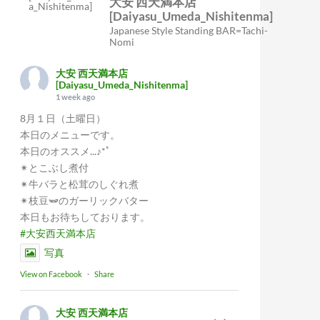
大安 西天満本店
[Daiyasu_Umeda_Nishitenma]
Japanese Style Standing BAR=Tachi-
Nomi
大安 西天満本店
[Daiyasu_Umeda_Nishitenma]
1 week ago
8月１日（土曜日）
本日のメニューです。
本日のオススメ...♪*ﾟ
✴︎とこぶし煮付
✴︎牛バラと松茸のしぐれ煮
✴︎枝豆🫛のガーリックバター
本日もお待ちしております。
#大安西天満本店
写真
View on Facebook
·
Share
大安 西天満本店