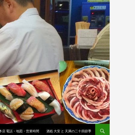
 本店 電話・地図・営業時間
酒処 大安 と 天満の二十四節季