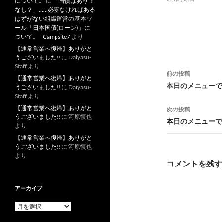
について。
に
「国債はあり？
なし？」……必要なければある
はずがない組織運営の基本ツ
ール「日本国債(ローン)」に
ついて。 - Campsite7
より
【通常営業へ復帰】ありがと
うございました!!
に
Daiyasu-
投
Staff
より
前の投稿
【通常営業へ復帰】ありがと
稿
本日のメニューです
うございました!!
に
Daiyasu-
Staff
より
ナ
【通常営業へ復帰】ありがと
次の投稿
うございました!!
に
河原慎也
ビ
本日のメニューです
より
ゲ
【通常営業へ復帰】ありがと
うございました!!
に
河原慎也
ー
より
コメントを残す
シ
ョ
アーカイブ
ン
ア
ー