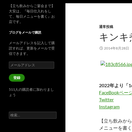
【立ち飲みからご宴会まで】
大安は、『毎日仕入れをし
て、毎日メニューを書く』お
店です。
通常投稿
ブログをメールで購読
キンキ
メールアドレスを記入して購
読すれば、更新をメールで受
2014年8月28日
信できます。
メ
ー
ル
登録
ア
2022年より「1
ド
511人の購読者に加わりまし
レ
FaceBookペー
ょう
ス
Twitter
Instagram
検
索:
【立ち飲みから
メニューを書く