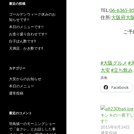
最近の投稿
TEL:
06-6365-8
ゴールデンウィーク休みのお
住所:
大阪府大阪
知らせです!!
本日のメニューです!!
ご予
お造り盛り合わせです!!
白子ぽん酢です‼︎
天満店、かき酢です‼︎
#大阪グルメ
#
カテゴリー
大安
#立ち飲み
共有:
大安からのお知らせ
本日のメニュー
Facebook
通常投稿
最近のコメント
キンキの一夜干し
す!!
羽鳥慎一のモーニングショー
2015年8月24日
で「金クレ」とお話しした事
通常投稿