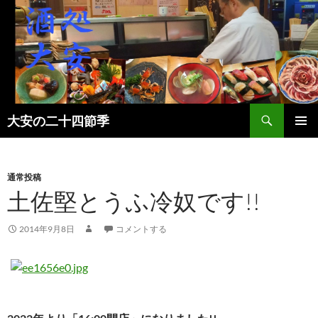
検
大安の二十四節季
索
コ
メインメ
ン
ニュー
テ
ン
通常投稿
ツ
土佐堅とうふ冷奴です!!
へ
ス
2014年9月8日
コメントする
キ
ッ
プ