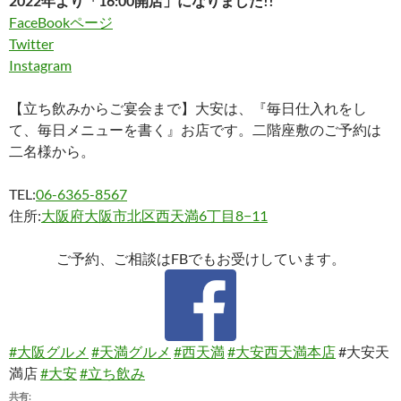
2022年より「16:00開店」になりました!!
FaceBookページ
Twitter
Instagram
【立ち飲みからご宴会まで】大安は、『毎日仕入れをし
て、毎日メニューを書く』お店です。二階座敷のご予約は
二名様から。
TEL:
06-6365-8567
住所:
大阪府大阪市北区西天満6丁目8−11
ご予約、ご相談はFBでもお受けしています。
#大阪グルメ
#天満グルメ
#西天満
#大安西天満本店
#大安天
満店
#大安
#立ち飲み
共有: