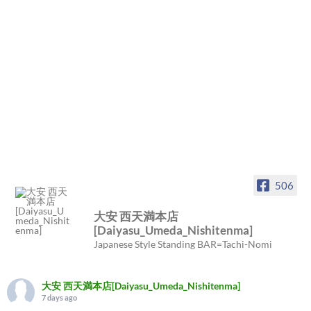
506
大安 西天満本店
[Daiyasu_Umeda_Nishitenma]
Japanese Style Standing BAR=Tachi-Nomi
大安 西天満本店[Daiyasu_Umeda_Nishitenma]
7 days ago