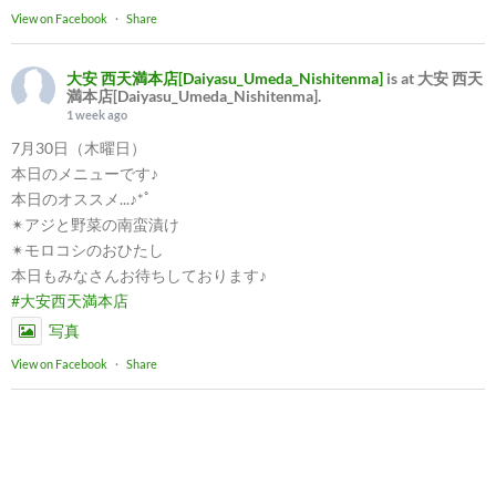
View on Facebook
·
Share
大安 西天満本店[Daiyasu_Umeda_Nishitenma]
is at 大安 西天
満本店[Daiyasu_Umeda_Nishitenma].
1 week ago
7月30日（木曜日）
本日のメニューです♪
本日のオススメ...♪*ﾟ
✴︎アジと野菜の南蛮漬け
✴︎モロコシのおひたし
本日もみなさんお待ちしております♪
#大安西天満本店
写真
View on Facebook
·
Share