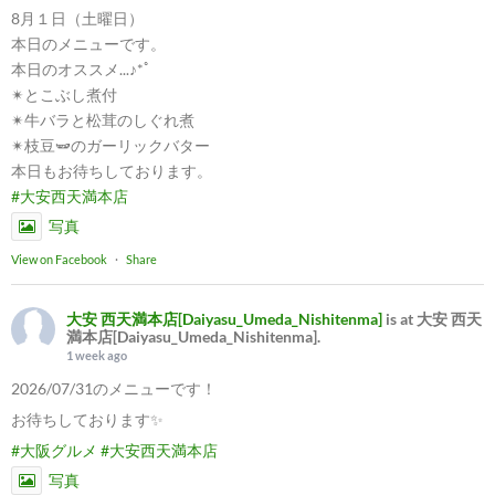
8月１日（土曜日）
本日のメニューです。
本日のオススメ...♪*ﾟ
✴︎とこぶし煮付
✴︎牛バラと松茸のしぐれ煮
✴︎枝豆🫛のガーリックバター
本日もお待ちしております。
#大安西天満本店
写真
View on Facebook
·
Share
大安 西天満本店[Daiyasu_Umeda_Nishitenma]
is at 大安 西天
満本店[Daiyasu_Umeda_Nishitenma].
1 week ago
2026/07/31のメニューです！
お待ちしております✨
#大阪グルメ
#大安西天満本店
写真