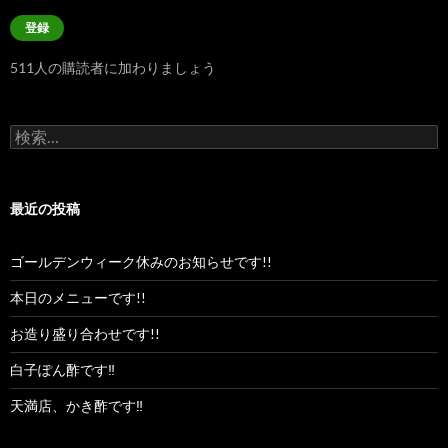
ル
登録
ア
ド
511人の購読者に加わりましょう
レ
ス
検
索:
最近の投稿
ゴールデンウィーク休みのお知らせです!!
本日のメニューです!!
お造り盛り合わせです!!
白子ぽん酢です‼︎
天満店、かき酢です‼︎