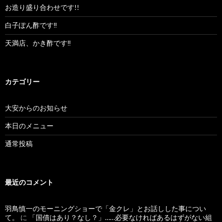
お造り盛り合わせです!!
白子ぽん酢です‼︎
天満店、かき酢です‼︎
カテゴリー
大安からのお知らせ
本日のメニュー
通常投稿
最近のコメント
羽鳥慎一のモーニングショーで「金クレ」とお話しした事につい
て。
に
「国債はあり？なし？」……必要なければあるはずがない組