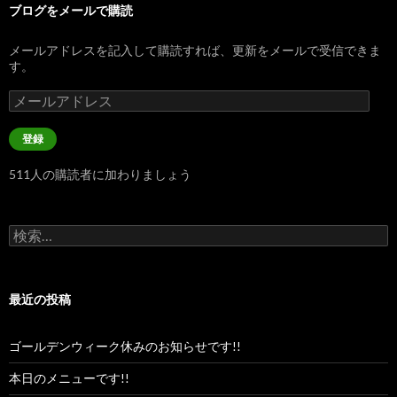
ブログをメールで購読
メールアドレスを記入して購読すれば、更新をメールで受信できま
す。
メ
ー
ル
登録
ア
ド
511人の購読者に加わりましょう
レ
ス
検
索:
最近の投稿
ゴールデンウィーク休みのお知らせです!!
本日のメニューです!!