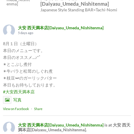
[Daiyasu_Umeda_Nishitenma]
Japanese Style Standing BAR=Tachi-Nomi
大安 西天満本店[Daiyasu_Umeda_Nishitenma]
5 days ago
8月１日（土曜日）
本日のメニューです。
本日のオススメ...♪*ﾟ
✴︎とこぶし煮付
✴︎牛バラと松茸のしぐれ煮
✴︎枝豆🫛のガーリックバター
本日もお待ちしております。
#大安西天満本店
写真
View on Facebook
·
Share
大安 西天満本店[Daiyasu_Umeda_Nishitenma]
is at 大安 西天
満本店[Daiyasu_Umeda_Nishitenma].