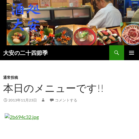
検
大安の二十四節季
索
コ
メインメ
ン
ニュー
テ
ン
通常投稿
ツ
本日のメニューです!!
へ
ス
2013年11月23日
コメントする
キ
ッ
プ