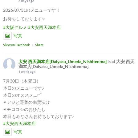
6 days ago
2026/07/31のメニューです！
お待ちしております✨
#大阪グルメ
#大安西天満本店
写真
View on Facebook
·
Share
大安 西天満本店[Daiyasu_Umeda_Nishitenma]
is at 大安 西天
満本店[Daiyasu_Umeda_Nishitenma].
1 week ago
7月30日（木曜日）
本日のメニューです♪
本日のオススメ...♪*ﾟ
✴︎アジと野菜の南蛮漬け
✴︎モロコシのおひたし
本日もみなさんお待ちしております♪
#大安西天満本店
写真