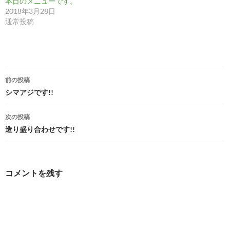
本日のメニューです。
2018年3月28日
通常投稿
投
前の投稿
稿
シマアジです!!
ナ
次の投稿
ビ
造り盛り合わせです!!
ゲ
ー
コメントを残す
シ
ョ
ン