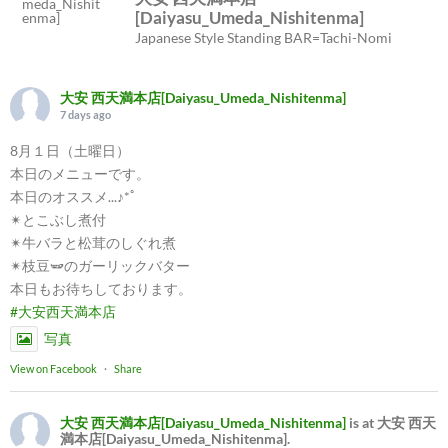
[Daiyasu_Umeda_Nishitenma]
Japanese Style Standing BAR=Tachi-Nomi
大安 西天満本店[Daiyasu_Umeda_Nishitenma]
7 days ago
8月１日（土曜日）
本日のメニューです。
本日のオススメ...♪*ﾟ
✴︎とこぶし煮付
✴︎牛バラと松茸のしぐれ煮
✴︎枝豆🫛のガーリックバター
本日もお待ちしております。
#大安西天満本店
写真
View on Facebook
·
Share
大安 西天満本店[Daiyasu_Umeda_Nishitenma]
is at 大安 西天
満本店[Daiyasu_Umeda_Nishitenma].