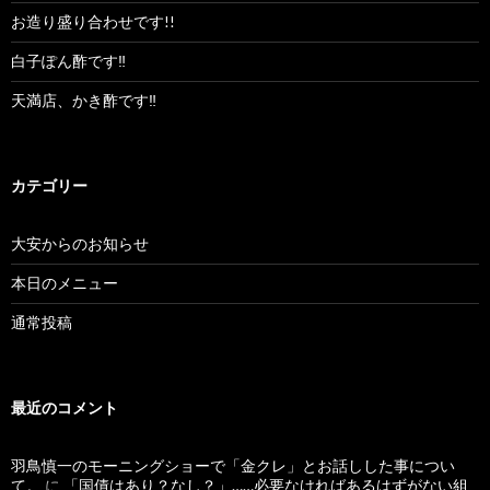
お造り盛り合わせです!!
白子ぽん酢です‼︎
天満店、かき酢です‼︎
カテゴリー
大安からのお知らせ
本日のメニュー
通常投稿
最近のコメント
羽鳥慎一のモーニングショーで「金クレ」とお話しした事につい
て。
に
「国債はあり？なし？」……必要なければあるはずがない組