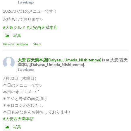
1 week ago
2026/07/31のメニューです！
お待ちしております✨
#大阪グルメ
#大安西天満本店
写真
View on Facebook
·
Share
大安 西天満本店[Daiyasu_Umeda_Nishitenma]
is at 大安 西天
満本店[Daiyasu_Umeda_Nishitenma].
1 week ago
7月30日（木曜日）
本日のメニューです♪
本日のオススメ...♪*ﾟ
✴︎アジと野菜の南蛮漬け
✴︎モロコシのおひたし
本日もみなさんお待ちしております♪
#大安西天満本店
写真