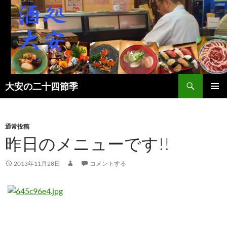
検
大安の二十四節季
索
コ
メインメ
ン
ニュー
テ
ン
通常投稿
ツ
昨日のメニューです!!
へ
ス
2013年11月28日
コメントする
キ
ッ
プ