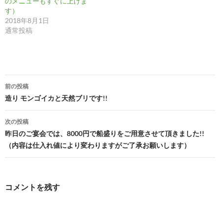
のメニューもすぐに上げま
す）
2018年8月1日
通常投稿
投
前の投稿
稿
造り モンゴイカと天然ブリです!!
ナ
次の投稿
ビ
昨日のご宴会では、8000円で船盛りをご用意させて頂きました!!
（内容は仕入れ値により変わりますがご了承お願いします）
ゲ
ー
シ
コメントを残す
ョ