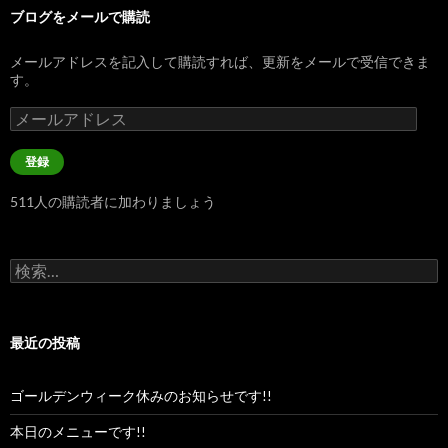
ブログをメールで購読
メールアドレスを記入して購読すれば、更新をメールで受信できま
す。
メ
ー
ル
登録
ア
ド
511人の購読者に加わりましょう
レ
ス
検
索:
最近の投稿
ゴールデンウィーク休みのお知らせです!!
本日のメニューです!!