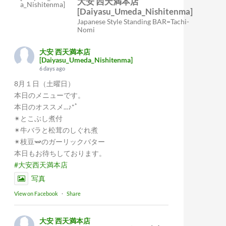
大安 西天満本店
[Daiyasu_Umeda_Nishitenma]
Japanese Style Standing BAR=Tachi-
Nomi
大安 西天満本店
[Daiyasu_Umeda_Nishitenma]
6 days ago
8月１日（土曜日）
本日のメニューです。
本日のオススメ...♪*ﾟ
✴︎とこぶし煮付
✴︎牛バラと松茸のしぐれ煮
✴︎枝豆🫛のガーリックバター
本日もお待ちしております。
#大安西天満本店
写真
View on Facebook
·
Share
大安 西天満本店