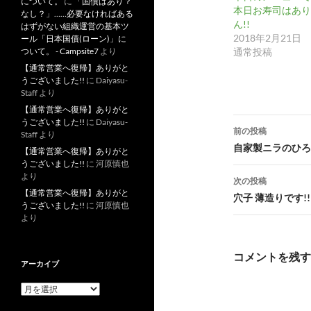
について。
に
「国債はあり？
本日お寿司はあり
なし？」……必要なければある
ん!!
はずがない組織運営の基本ツ
2018年2月21日
ール「日本国債(ローン)」に
通常投稿
ついて。 - Campsite7
より
【通常営業へ復帰】ありがと
うございました!!
に
Daiyasu-
Staff
より
【通常営業へ復帰】ありがと
投
うございました!!
に
Daiyasu-
前の投稿
Staff
より
稿
自家製ニラのひろ
【通常営業へ復帰】ありがと
うございました!!
に
河原慎也
ナ
より
次の投稿
ビ
【通常営業へ復帰】ありがと
穴子 薄造りです!!
うございました!!
に
河原慎也
ゲ
より
ー
コメントを残す
アーカイブ
シ
ア
ョ
ー