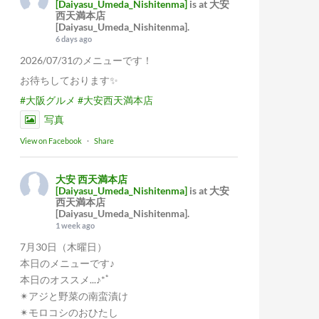
[Daiyasu_Umeda_Nishitenma]
is at 大安
西天満本店
[Daiyasu_Umeda_Nishitenma].
6 days ago
2026/07/31のメニューです！
お待ちしております✨
#大阪グルメ
#大安西天満本店
写真
View on Facebook
·
Share
大安 西天満本店
[Daiyasu_Umeda_Nishitenma]
is at 大安
西天満本店
[Daiyasu_Umeda_Nishitenma].
1 week ago
7月30日（木曜日）
本日のメニューです♪
本日のオススメ...♪*ﾟ
✴︎アジと野菜の南蛮漬け
✴︎モロコシのおひたし