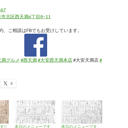
567
市北区西天満6丁目8−11
約、ご相談はFBでもお受けしています。
天満グルメ
#西天満
#大安西天満本店
#大安天満店
#
X
!!
本日のメニューです。
本日のメニューです。