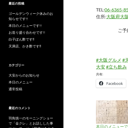
最近の投稿
TEL:
06-6365-8
ゴールデンウィーク休みのお
住所:
大阪府大阪
知らせです!!
本日のメニューです!!
ご予
お造り盛り合わせです!!
白子ぽん酢です‼︎
天満店、かき酢です‼︎
#大阪グルメ
#
カテゴリー
大安
#立ち飲み
共有:
大安からのお知らせ
本日のメニュー
Facebook
通常投稿
最近のコメント
羽鳥慎一のモーニングショー
で「金クレ」とお話しした事
本日のメニューです