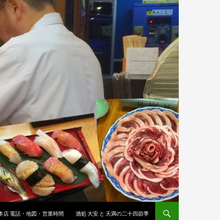
 本店 電話・地図・営業時間
酒処 大安 と 天満の二十四節季