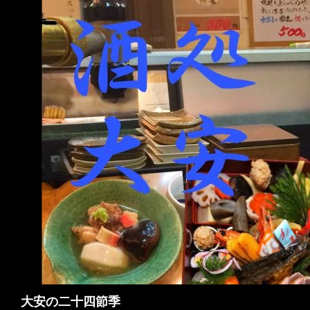
検
大安の二十四節季
索