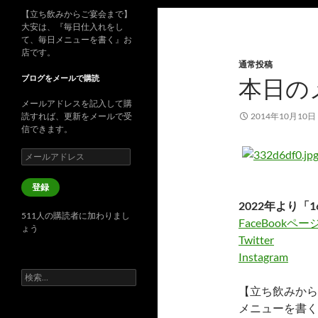
【立ち飲みからご宴会まで】
大安は、『毎日仕入れをし
て、毎日メニューを書く』お
店です。
通常投稿
ブログをメールで購読
本日の
メールアドレスを記入して購
読すれば、更新をメールで受
2014年10月10日
信できます。
メ
ー
ル
登録
ア
2022年より「1
ド
511人の購読者に加わりまし
レ
FaceBookペー
ょう
ス
Twitter
Instagram
検
索:
【立ち飲みから
メニューを書く