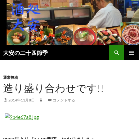
検
大安の二十四節季
索
コ
メインメ
ン
ニュー
テ
ン
通常投稿
ツ
造り盛り合わせです!!
へ
ス
2014年11月8日
コメントする
キ
ッ
プ