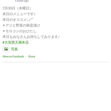
1 week ago
7月30日（木曜日）
本日のメニューです♪
本日のオススメ...♪*ﾟ
✴︎アジと野菜の南蛮漬け
✴︎モロコシのおひたし
本日もみなさんお待ちしております♪
#大安西天満本店
写真
View on Facebook
·
Share