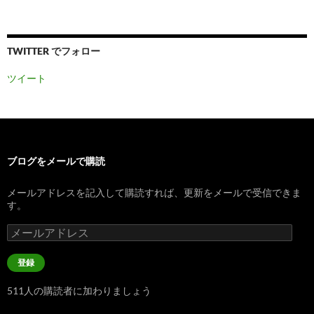
TWITTER でフォロー
ツイート
ブログをメールで購読
メールアドレスを記入して購読すれば、更新をメールで受信できま
す。
メ
ー
ル
登録
ア
ド
511人の購読者に加わりましょう
レ
ス