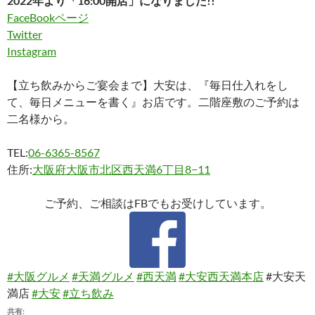
2022年より「16:00開店」になりました!!
FaceBookページ
Twitter
Instagram
【立ち飲みからご宴会まで】大安は、『毎日仕入れをし
て、毎日メニューを書く』お店です。二階座敷のご予約は
二名様から。
TEL:
06-6365-8567
住所:
大阪府大阪市北区西天満6丁目8−11
ご予約、ご相談はFBでもお受けしています。
#大阪グルメ
#天満グルメ
#西天満
#大安西天満本店
#大安天
満店
#大安
#立ち飲み
共有: