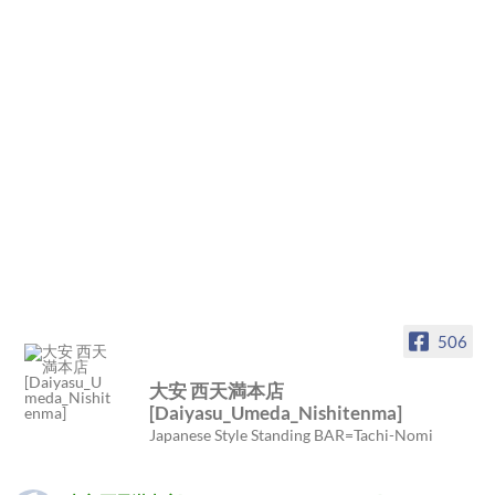
506
大安 西天満本店
[Daiyasu_Umeda_Nishitenma]
Japanese Style Standing BAR=Tachi-Nomi