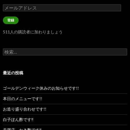
メ
ー
ル
登録
ア
ド
511人の購読者に加わりましょう
レ
ス
検
索:
最近の投稿
ゴールデンウィーク休みのお知らせです!!
本日のメニューです!!
お造り盛り合わせです!!
白子ぽん酢です‼︎
天満店、かき酢です‼︎