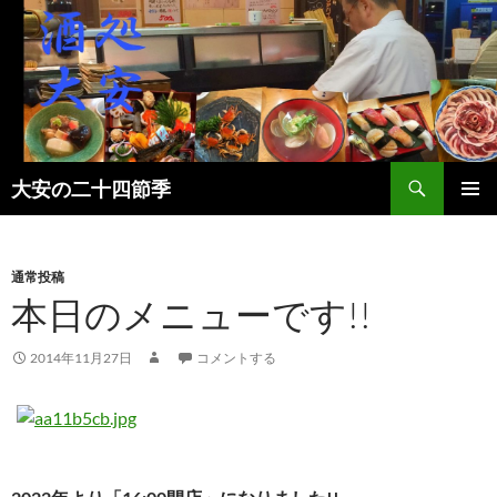
検
大安の二十四節季
索
コ
メインメ
ン
ニュー
テ
ン
通常投稿
ツ
本日のメニューです!!
へ
ス
2014年11月27日
コメントする
キ
ッ
プ