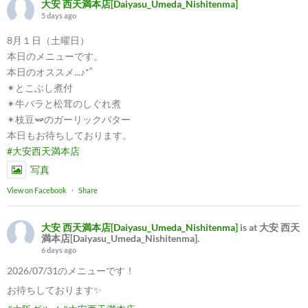
大安 西天満本店[Daiyasu_Umeda_Nishitenma]
5 days ago
8月１日（土曜日）
本日のメニューです。
本日のオススメ...♪*ﾟ
✴︎とこぶし煮付
✴︎牛バラと松茸のしぐれ煮
✴︎枝豆🫛のガーリックバター
本日もお待ちしております。
#大安西天満本店
写真
View on Facebook
·
Share
大安 西天満本店[Daiyasu_Umeda_Nishitenma]
is at 大安 西天
満本店[Daiyasu_Umeda_Nishitenma].
6 days ago
2026/07/31のメニューです！
お待ちしております✨