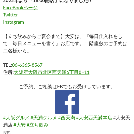
2022年より「16:00開店」になりました!!
FaceBookページ
Twitter
Instagram
【立ち飲みからご宴会まで】大安は、『毎日仕入れをし
て、毎日メニューを書く』お店です。二階座敷のご予約は
二名様から。
TEL:
06-6365-8567
住所:
大阪府大阪市北区西天満6丁目8−11
ご予約、ご相談はFBでもお受けしています。
#大阪グルメ
#天満グルメ
#西天満
#大安西天満本店
#大安天
満店
#大安
#立ち飲み
共有: