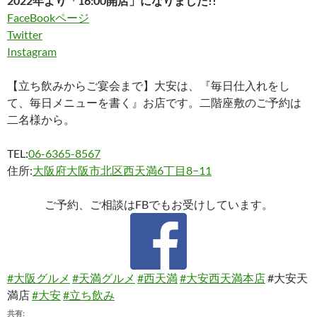
2022年より「16:00開店」になりました!!
FaceBookページ
Twitter
Instagram
【立ち飲みからご宴会まで】大安は、『毎日仕入れをし
て、毎日メニューを書く』お店です。二階座敷のご予約は
二名様から。
TEL:
06-6365-8567
住所:
大阪府大阪市北区西天満6丁目8−11
ご予約、ご相談はFBでもお受けしています。
#大阪グルメ
#天満グルメ
#西天満
#大安西天満本店
#大安天
満店
#大安
#立ち飲み
共有: