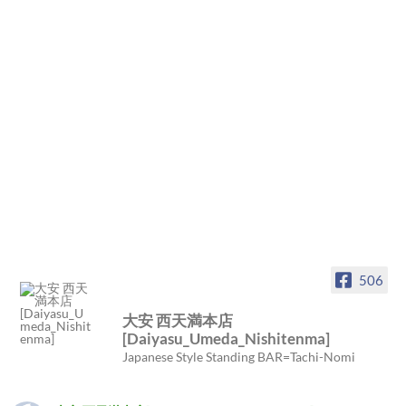
506
大安 西天満本店
[Daiyasu_Umeda_Nishitenma]
Japanese Style Standing BAR=Tachi-Nomi