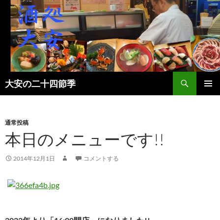
検
大安の二十四節季
索
コ
メインメ
ン
ニュー
テ
ン
通常投稿
ツ
本日のメニューです!!
へ
ス
2014年12月1日
コメントする
キ
ッ
プ