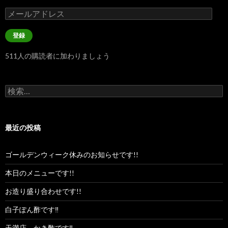
メ
ー
ル
登録
ア
ド
511人の購読者に加わりましょう
レ
ス
検
索:
最近の投稿
ゴールデンウィーク休みのお知らせです!!
本日のメニューです!!
お造り盛り合わせです!!
白子ぽん酢です‼︎
天満店、かき酢です‼︎