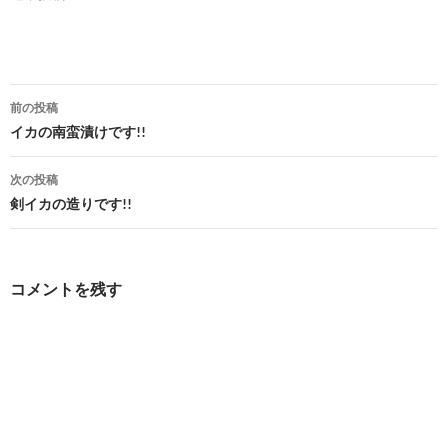
投
前の投稿
稿
イカの南蛮漬けです!!
ナ
次の投稿
ビ
剣イカの造りです!!
ゲ
ー
コメントを残す
シ
ョ
ン