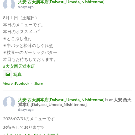
大安 西天満本店[Daiyasu_Umeda_Nishitenma]
5 days ago
8月１日（土曜日）
本日のメニューです。
本日のオススメ...♪*ﾟ
✴︎とこぶし煮付
✴︎牛バラと松茸のしぐれ煮
✴︎枝豆🫛のガーリックバター
本日もお待ちしております。
#大安西天満本店
写真
View on Facebook
·
Share
大安 西天満本店[Daiyasu_Umeda_Nishitenma]
is at 大安 西天
満本店[Daiyasu_Umeda_Nishitenma].
6 days ago
2026/07/31のメニューです！
お待ちしております✨