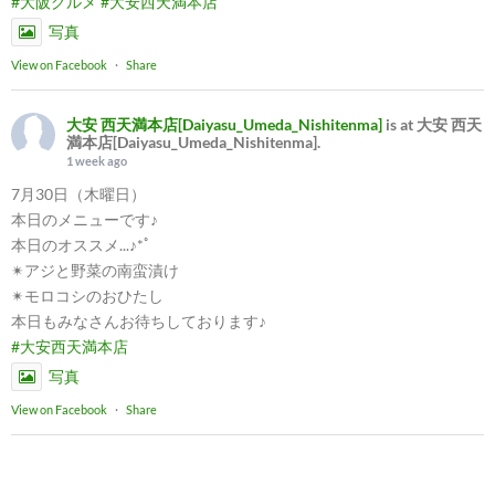
#大阪グルメ
#大安西天満本店
写真
View on Facebook
·
Share
大安 西天満本店[Daiyasu_Umeda_Nishitenma]
is at 大安 西天
満本店[Daiyasu_Umeda_Nishitenma].
1 week ago
7月30日（木曜日）
本日のメニューです♪
本日のオススメ...♪*ﾟ
✴︎アジと野菜の南蛮漬け
✴︎モロコシのおひたし
本日もみなさんお待ちしております♪
#大安西天満本店
写真
View on Facebook
·
Share