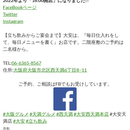
2022年より「16:00開店」になりました!!
FaceBookページ
Twitter
Instagram
【立ち飲みからご宴会まで】大安は、『毎日仕入れをし
て、毎日メニューを書く』お店です。二階座敷のご予約は
二名様から。
TEL:
06-6365-8567
住所:
大阪府大阪市北区西天満6丁目8−11
ご予約、ご相談はFBでもお受けしています。
#大阪グルメ
#天満グルメ
#西天満
#大安西天満本店
#大安天
満店
#大安
#立ち飲み
共有: