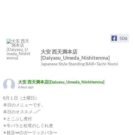
506
大安 西天満本店
[Daiyasu_Umeda_Nishitenma]
Japanese Style Standing BAR=Tachi-Nomi
大安 西天満本店[Daiyasu_Umeda_Nishitenma]
6 days ago
8月１日（土曜日）
本日のメニューです。
本日のオススメ...♪*ﾟ
✴︎とこぶし煮付
✴︎牛バラと松茸のしぐれ煮
✴︎枝豆🫛のガーリックバター