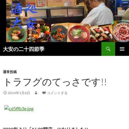
検
大安の二十四節季
索
コ
メインメ
ン
ニュー
テ
ン
通常投稿
ツ
トラフグのてっさです!!
へ
ス
2014年1月6日
コメントする
キ
ッ
プ