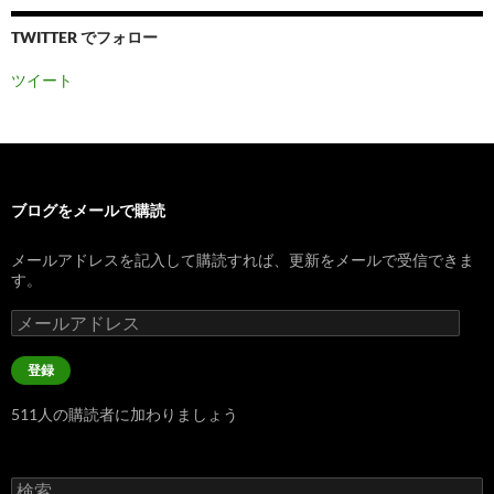
TWITTER でフォロー
ツイート
ブログをメールで購読
メールアドレスを記入して購読すれば、更新をメールで受信できま
す。
メ
ー
ル
登録
ア
ド
511人の購読者に加わりましょう
レ
ス
検