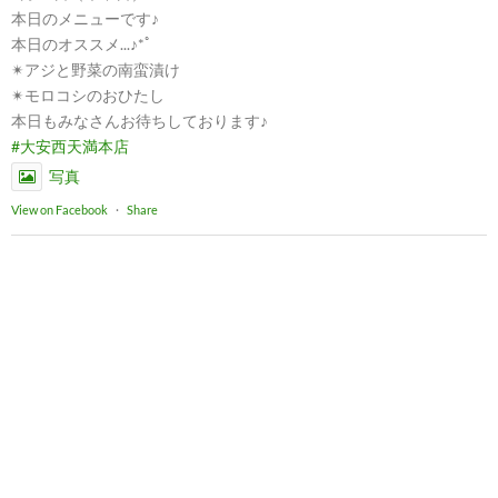
本日のメニューです♪
本日のオススメ...♪*ﾟ
✴︎アジと野菜の南蛮漬け
✴︎モロコシのおひたし
本日もみなさんお待ちしております♪
#大安西天満本店
写真
View on Facebook
·
Share