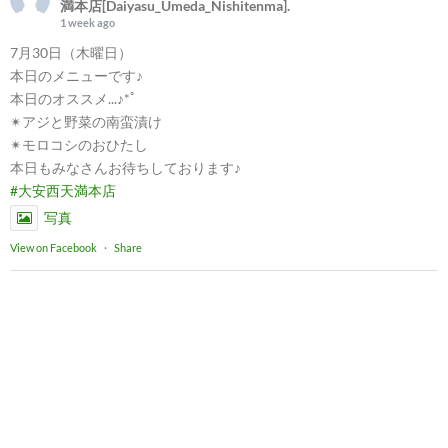
満本店[Daiyasu_Umeda_Nishitenma].
1 week ago
7月30日（木曜日）
本日のメニューです♪
本日のオススメ...♪*ﾟ
✴︎アジと野菜の南蛮漬け
✴︎モロコシのおひたし
本日もみなさんお待ちしております♪
#大安西天満本店
写真
View on Facebook
·
Share