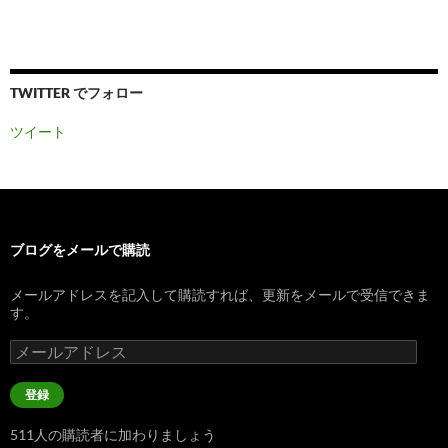
TWITTER でフォロー
ツイート
ブログをメールで購読
メールアドレスを記入して購読すれば、更新をメールで受信できま
す。
メ
ー
ル
登録
ア
ド
511人の購読者に加わりましょう
レ