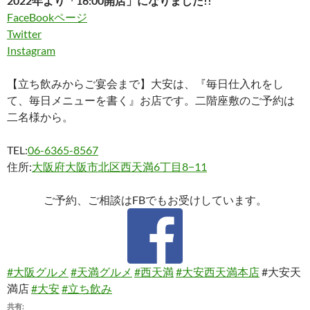
2022年より「16:00開店」になりました!!
FaceBookページ
Twitter
Instagram
【立ち飲みからご宴会まで】大安は、『毎日仕入れをし
て、毎日メニューを書く』お店です。二階座敷のご予約は
二名様から。
TEL:
06-6365-8567
住所:
大阪府大阪市北区西天満6丁目8−11
ご予約、ご相談はFBでもお受けしています。
#大阪グルメ
#天満グルメ
#西天満
#大安西天満本店
#大安天
満店
#大安
#立ち飲み
共有: