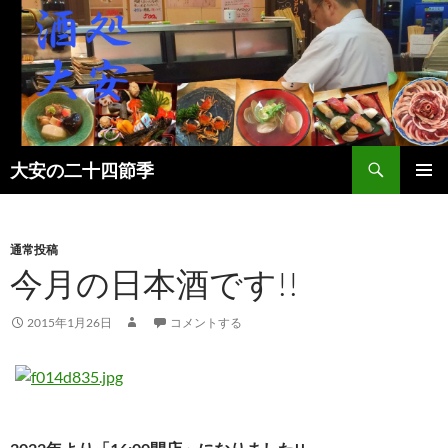
検
大安の二十四節季
索
コ
メインメ
ン
ニュー
テ
ン
通常投稿
ツ
今月の日本酒です!!
へ
ス
2015年1月26日
コメントする
キ
ッ
プ