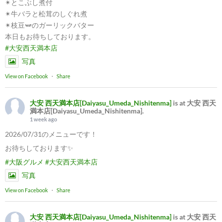
✴︎とこぶし煮付
✴︎牛バラと松茸のしぐれ煮
✴︎枝豆🫛のガーリックバター
本日もお待ちしております。
#大安西天満本店
写真
View on Facebook
·
Share
大安 西天満本店[Daiyasu_Umeda_Nishitenma]
is at 大安 西天
満本店[Daiyasu_Umeda_Nishitenma].
1 week ago
2026/07/31のメニューです！
お待ちしております✨
#大阪グルメ
#大安西天満本店
写真
View on Facebook
·
Share
大安 西天満本店[Daiyasu_Umeda_Nishitenma]
is at 大安 西天