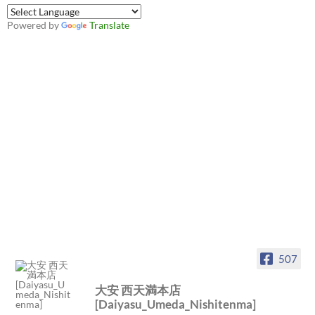
Powered by
Translate
507
大安 西天満本店
[Daiyasu_Umeda_Nishitenma]