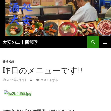
検
大安の二十四節季
索
コ
メインメ
ン
ニュー
テ
ン
通常投稿
ツ
昨日のメニューです!!
へ
ス
2015年2月7日
コメントする
キ
ッ
プ