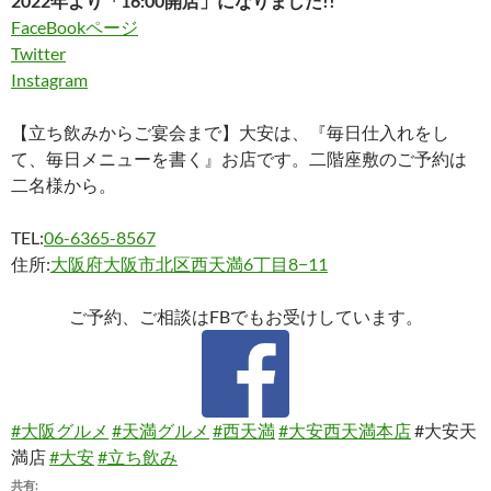
2022年より「16:00開店」になりました!!
FaceBookページ
Twitter
Instagram
【立ち飲みからご宴会まで】大安は、『毎日仕入れをし
て、毎日メニューを書く』お店です。二階座敷のご予約は
二名様から。
TEL:
06-6365-8567
住所:
大阪府大阪市北区西天満6丁目8−11
ご予約、ご相談はFBでもお受けしています。
#大阪グルメ
#天満グルメ
#西天満
#大安西天満本店
#大安天
満店
#大安
#立ち飲み
共有: