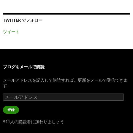
TWITTER でフォロー
ツイート
ブログをメールで購読
メールアドレスを記入して購読すれば、更新をメールで受信できま
す。
メ
ー
ル
登録
ア
ド
511人の購読者に加わりましょう
レ
ス