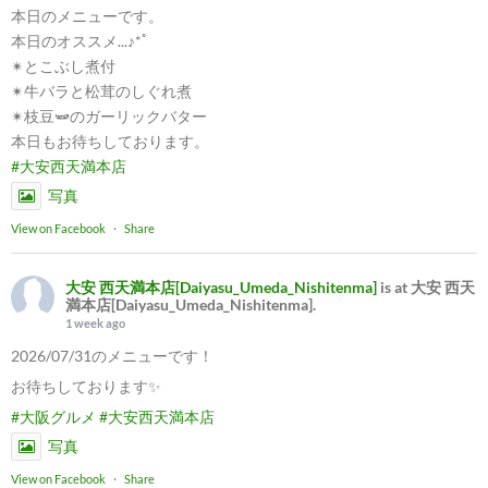
本日のメニューです。
本日のオススメ...♪*ﾟ
✴︎とこぶし煮付
✴︎牛バラと松茸のしぐれ煮
✴︎枝豆🫛のガーリックバター
本日もお待ちしております。
#大安西天満本店
写真
View on Facebook
·
Share
大安 西天満本店[Daiyasu_Umeda_Nishitenma]
is at 大安 西天
満本店[Daiyasu_Umeda_Nishitenma].
1 week ago
2026/07/31のメニューです！
お待ちしております✨
#大阪グルメ
#大安西天満本店
写真
View on Facebook
·
Share