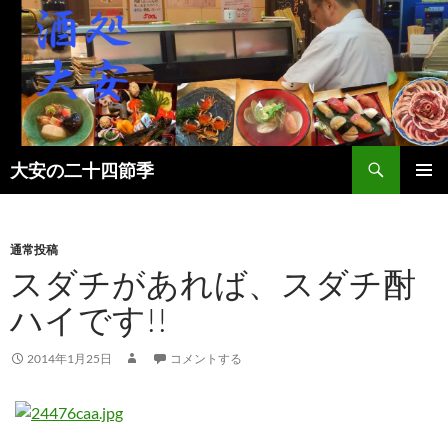
検
大安の二十四節季
索
コ
メインメ
ン
ニュー
テ
ン
通常投稿
ツ
スダチがあれば、スダチ酎
へ
ハイです!!
ス
キ
ッ
2014年1月25日
コメントする
プ