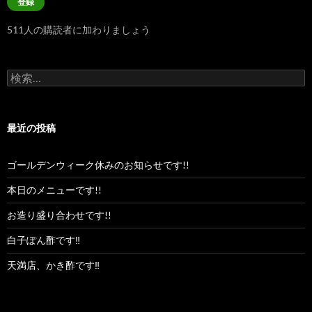
登録
ア
ド
511人の購読者に加わりましょう
レ
ス
検
索:
最近の投稿
ゴールデンウィーク休みのお知らせです!!
本日のメニューです!!
お造り盛り合わせです!!
白子ぽん酢です‼︎
天満店、かき酢です‼︎