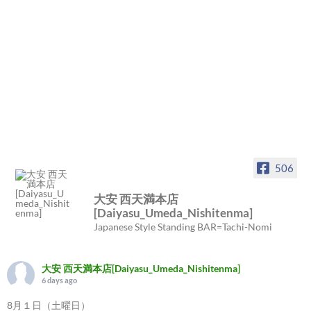
506
大安 西天満本店
[Daiyasu_Umeda_Nishitenma]
Japanese Style Standing BAR=Tachi-Nomi
大安 西天満本店[Daiyasu_Umeda_Nishitenma]
6 days ago
8月１日（土曜日）