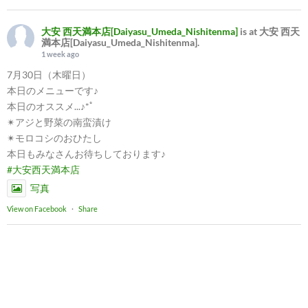
大安 西天満本店[Daiyasu_Umeda_Nishitenma]
is at 大安 西天
満本店[Daiyasu_Umeda_Nishitenma].
1 week ago
7月30日（木曜日）
本日のメニューです♪
本日のオススメ...♪*ﾟ
✴︎アジと野菜の南蛮漬け
✴︎モロコシのおひたし
本日もみなさんお待ちしております♪
#大安西天満本店
写真
View on Facebook
·
Share