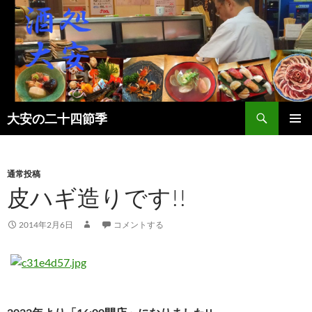
検
大安の二十四節季
索
コ
メインメ
ン
ニュー
テ
ン
通常投稿
ツ
皮ハギ造りです!!
へ
ス
2014年2月6日
コメントする
キ
ッ
プ