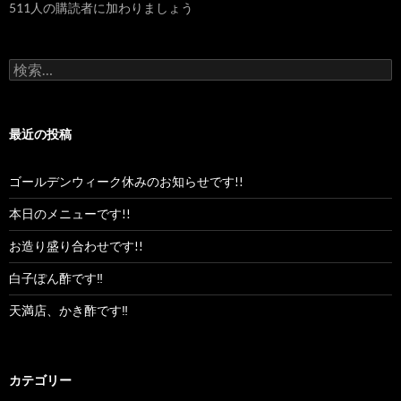
511人の購読者に加わりましょう
レ
ス
検
索:
最近の投稿
ゴールデンウィーク休みのお知らせです!!
本日のメニューです!!
お造り盛り合わせです!!
白子ぽん酢です‼︎
天満店、かき酢です‼︎
カテゴリー