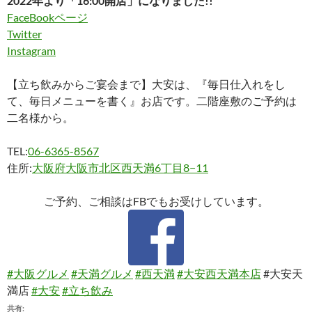
2022年より「16:00開店」になりました!!
FaceBookページ
Twitter
Instagram
【立ち飲みからご宴会まで】大安は、『毎日仕入れをし
て、毎日メニューを書く』お店です。二階座敷のご予約は
二名様から。
TEL:
06-6365-8567
住所:
大阪府大阪市北区西天満6丁目8−11
ご予約、ご相談はFBでもお受けしています。
#大阪グルメ
#天満グルメ
#西天満
#大安西天満本店
#大安天
満店
#大安
#立ち飲み
共有: