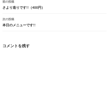
前の投稿
稿
さより造りです!!（400円）
ナ
次の投稿
ビ
本日のメニューです!!
ゲ
ー
コメントを残す
シ
ョ
ン