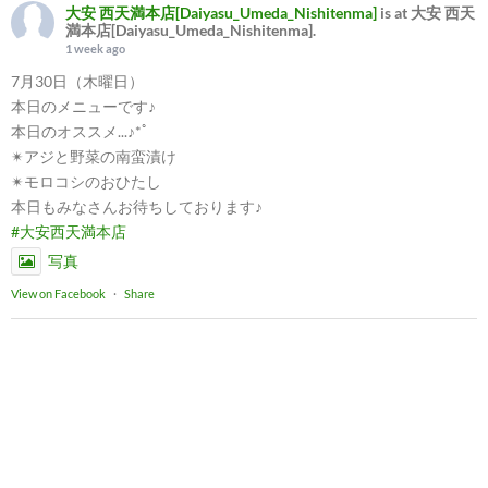
大安 西天満本店[Daiyasu_Umeda_Nishitenma]
is at 大安 西天
満本店[Daiyasu_Umeda_Nishitenma].
1 week ago
7月30日（木曜日）
本日のメニューです♪
本日のオススメ...♪*ﾟ
✴︎アジと野菜の南蛮漬け
✴︎モロコシのおひたし
本日もみなさんお待ちしております♪
#大安西天満本店
写真
View on Facebook
·
Share