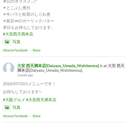
本日のオススメ...♪*ﾟ
✴︎とこぶし煮付
✴︎牛バラと松茸のしぐれ煮
✴︎枝豆🫛のガーリックバター
本日もお待ちしております。
#大安西天満本店
写真
View on Facebook
·
Share
大安 西天満本店[Daiyasu_Umeda_Nishitenma]
is at 大安 西天
満本店[Daiyasu_Umeda_Nishitenma].
1 week ago
2026/07/31のメニューです！
お待ちしております✨
#大阪グルメ
#大安西天満本店
写真
View on Facebook
·
Share