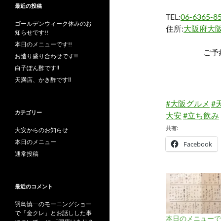
最近の投稿
TEL:
06-6365-8
ゴールデンウィーク休みのお
住所:
大阪府大阪
知らせです!!
本日のメニューです!!
ご予
お造り盛り合わせです!!
白子ぽん酢です‼︎
天満店、かき酢です‼︎
#大阪グルメ
#
カテゴリー
大安
#立ち飲み
共有:
大安からのお知らせ
本日のメニュー
Facebook
通常投稿
最近のコメント
羽鳥慎一のモーニングショー
で「金クレ」とお話しした事
本日のメニューです