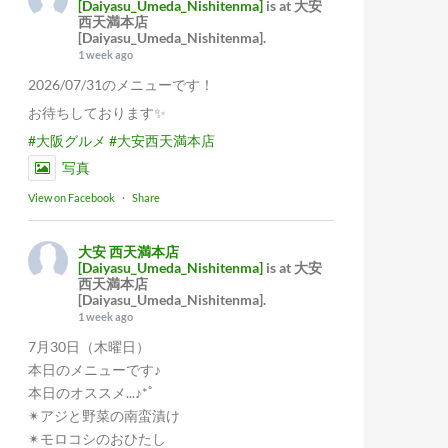
[Daiyasu_Umeda_Nishitenma]
is at 大安
西天満本店
[Daiyasu_Umeda_Nishitenma].
1 week ago
2026/07/31のメニューです！
お待ちしております✨
#大阪グルメ
#大安西天満本店
写真
View on Facebook
·
Share
大安 西天満本店
[Daiyasu_Umeda_Nishitenma]
is at 大安
西天満本店
[Daiyasu_Umeda_Nishitenma].
1 week ago
7月30日（木曜日）
本日のメニューです♪
本日のオススメ...♪*ﾟ
✴︎アジと野菜の南蛮漬け
✴︎モロコシのおひたし