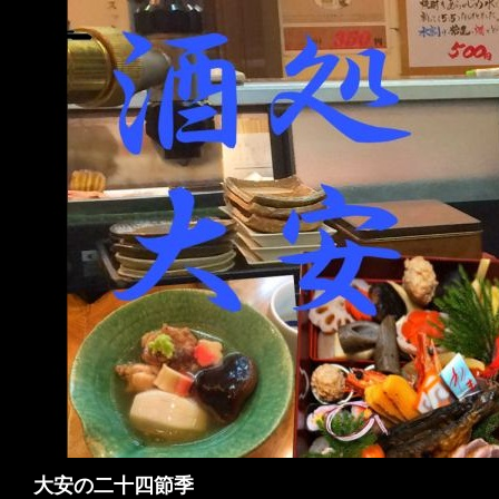
検
大安の二十四節季
索