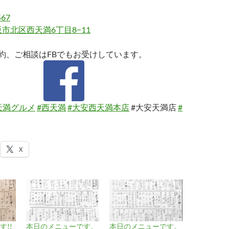
567
市北区西天満6丁目8−11
約、ご相談はFBでもお受けしています。
天満グルメ
#西天満
#大安西天満本店
#大安天満店
#
X
!!
本日のメニューです。
本日のメニューです。