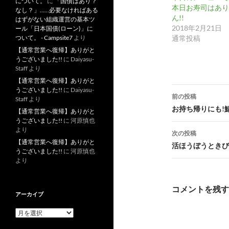
について。
に
「国債はあり？
本日お寿司はあり
なし？」……必要なければある
ん!!
はずがない組織運営の基本ツ
2018年2月21日
ール「日本国債(ローン)」に
通常投稿
ついて。 - Campsite7
より
【通常営業へ復帰】ありがと
うございました!!
に
Daiyasu-
Staff
より
【通常営業へ復帰】ありがと
投
うございました!!
に
Daiyasu-
前の投稿
Staff
より
稿
お持ち帰りにも!鯖
【通常営業へ復帰】ありがと
うございました!!
に
河原慎也
ナ
より
次の投稿
ビ
【通常営業へ復帰】ありがと
活ほうぼうときび
うございました!!
に
河原慎也
ゲ
より
ー
コメントを残す
アーカイブ
シ
ア
ョ
ー