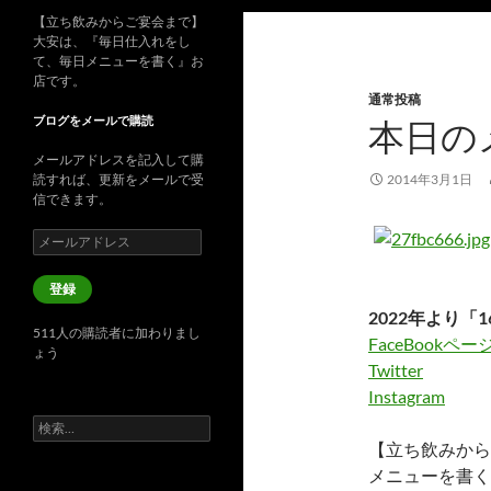
【立ち飲みからご宴会まで】
大安は、『毎日仕入れをし
て、毎日メニューを書く』お
店です。
通常投稿
ブログをメールで購読
本日の
メールアドレスを記入して購
読すれば、更新をメールで受
2014年3月1日
信できます。
メ
ー
ル
登録
ア
2022年より「1
ド
511人の購読者に加わりまし
レ
FaceBookペー
ょう
ス
Twitter
Instagram
検
索:
【立ち飲みから
メニューを書く