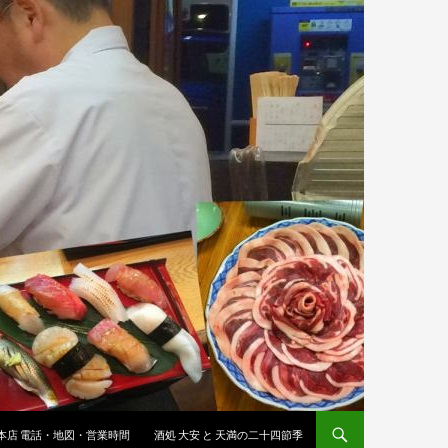
 本店 電話・地図・営業時間
酒処 大安 と 天満の二十四節季