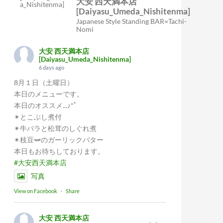
大安 西天満本店
[Daiyasu_Umeda_Nishitenma]
Japanese Style Standing BAR=Tachi-
Nomi
大安 西天満本店
[Daiyasu_Umeda_Nishitenma]
6 days ago
8月１日（土曜日）
本日のメニューです。
本日のオススメ...♪*ﾟ
✴︎とこぶし煮付
✴︎牛バラと松茸のしぐれ煮
✴︎枝豆🫛のガーリックバター
本日もお待ちしております。
#大安西天満本店
写真
View on Facebook
·
Share
大安 西天満本店