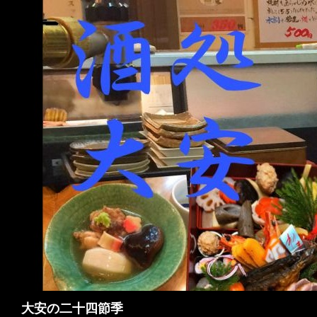
検
大安の二十四節季
索