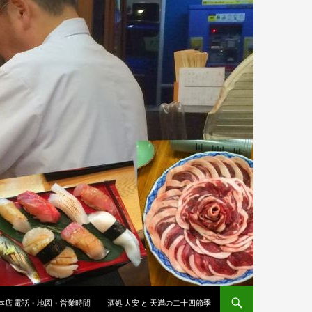
 本店 電話・地図・営業時間
酒処 大安 と 天満の二十四節季