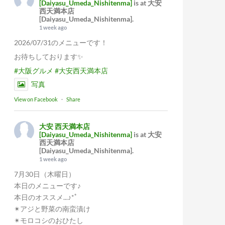
[Daiyasu_Umeda_Nishitenma]
is at 大安
西天満本店
[Daiyasu_Umeda_Nishitenma].
1 week ago
2026/07/31のメニューです！
お待ちしております✨
#大阪グルメ
#大安西天満本店
写真
View on Facebook
·
Share
大安 西天満本店
[Daiyasu_Umeda_Nishitenma]
is at 大安
西天満本店
[Daiyasu_Umeda_Nishitenma].
1 week ago
7月30日（木曜日）
本日のメニューです♪
本日のオススメ...♪*ﾟ
✴︎アジと野菜の南蛮漬け
✴︎モロコシのおひたし