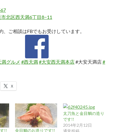
567
市北区西天満6丁目8−11
約、ご相談はFBでもお受けしています。
天満グルメ
#西天満
#大安西天満本店
#大安天満店
#
X
太刀魚と金目鯛の造り
です!!
2014年2月12日
!!
金目鯛のお造りです!!
通常投稿