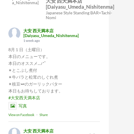
大安 西天満本店
[Daiyasu_Umeda_Nishitenma]
Japanese Style Standing BAR=Tachi-
Nomi
大安 西天満本店
[Daiyasu_Umeda_Nishitenma]
1 week ago
8月１日（土曜日）
本日のメニューです。
本日のオススメ...♪*ﾟ
✴︎とこぶし煮付
✴︎牛バラと松茸のしぐれ煮
✴︎枝豆🫛のガーリックバター
本日もお待ちしております。
#大安西天満本店
写真
View on Facebook
·
Share
大安 西天満本店