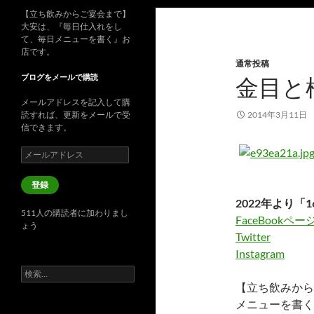
【立ち飲みからご宴会まで】
大安は、『毎日仕入れをし
て、毎日メニューを書く』お
店です。
通常投稿
ブログをメールで購読
金目と
メールアドレスを記入して購
読すれば、更新をメールで受
2014年3月11日
信できます。
メ
ー
ル
登録
ア
2022年より「1
ド
511人の購読者に加わりまし
レ
FaceBookペー
ょう
ス
Twitter
Instagram
検
索:
【立ち飲みから
メニューを書く