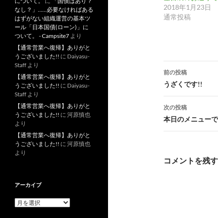
について。
に
「国債はあり？
2018年1月23日
なし？」……必要なければある
通常投稿
はずがない組織運営の基本ツ
ール「日本国債(ローン)」に
ついて。 - Campsite7
より
【通常営業へ復帰】ありがと
うございました!!
に
Daiyasu-
投
Staff
より
前の投稿
【通常営業へ復帰】ありがと
稿
うざくです!!
うございました!!
に
Daiyasu-
Staff
より
ナ
【通常営業へ復帰】ありがと
次の投稿
うございました!!
に
河原慎也
ビ
本日のメニューです
より
ゲ
【通常営業へ復帰】ありがと
うございました!!
に
河原慎也
ー
より
コメントを残す
シ
ョ
アーカイブ
ン
ア
ー