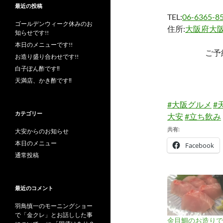
最近の投稿
TEL:
06-6365-8
ゴールデンウィーク休みのお
住所:
大阪府大阪
知らせです!!
本日のメニューです!!
ご予
お造り盛り合わせです!!
白子ぽん酢です‼︎
天満店、かき酢です‼︎
#大阪グルメ
#
カテゴリー
大安
#立ち飲み
共有:
大安からのお知らせ
本日のメニュー
Facebook
通常投稿
最近のコメント
羽鳥慎一のモーニングショー
で「金クレ」とお話しした事
金目鯛のお造りです