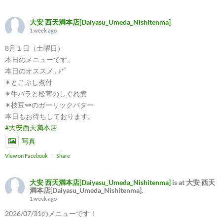
大安 西天満本店[Daiyasu_Umeda_Nishitenma]
1 week ago
8月１日（土曜日）
本日のメニューです。
本日のオススメ...♪*ﾟ
✴︎とこぶし煮付
✴︎牛バラと松茸のしぐれ煮
✴︎枝豆🫛のガーリックバター
本日もお待ちしております。
#大安西天満本店
写真
View on Facebook
·
Share
大安 西天満本店[Daiyasu_Umeda_Nishitenma]
is at 大安 西天
満本店[Daiyasu_Umeda_Nishitenma].
1 week ago
2026/07/31のメニューです！