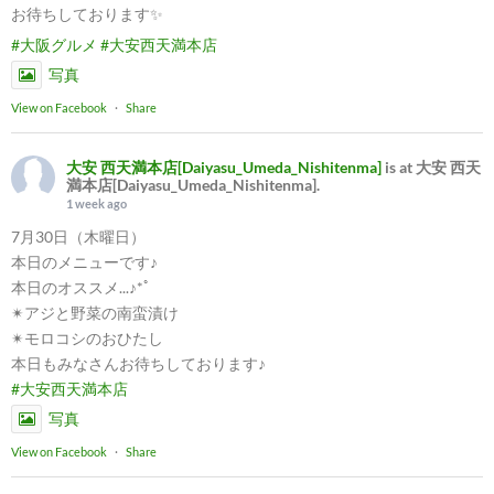
お待ちしております✨
#大阪グルメ
#大安西天満本店
写真
View on Facebook
·
Share
大安 西天満本店[Daiyasu_Umeda_Nishitenma]
is at 大安 西天
満本店[Daiyasu_Umeda_Nishitenma].
1 week ago
7月30日（木曜日）
本日のメニューです♪
本日のオススメ...♪*ﾟ
✴︎アジと野菜の南蛮漬け
✴︎モロコシのおひたし
本日もみなさんお待ちしております♪
#大安西天満本店
写真
View on Facebook
·
Share