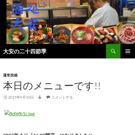
検
大安の二十四節季
索
コ
メインメ
ン
ニュー
テ
ン
通常投稿
ツ
本日のメニューです!!
へ
ス
2015年9月10日
コメントする
キ
ッ
プ