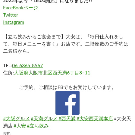
2022年より「16:00開店」になりました!!
FaceBookページ
Twitter
Instagram
【立ち飲みからご宴会まで】大安は、『毎日仕入れをし
て、毎日メニューを書く』お店です。二階座敷のご予約は
二名様から。
TEL:
06-6365-8567
住所:
大阪府大阪市北区西天満6丁目8−11
ご予約、ご相談はFBでもお受けしています。
#大阪グルメ
#天満グルメ
#西天満
#大安西天満本店
#大安天
満店
#大安
#立ち飲み
共有: