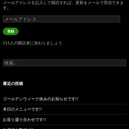
メールアドレスを記入して購読すれば、更新をメールで受信できま
す。
メ
ー
ル
登録
ア
ド
511人の購読者に加わりましょう
レ
ス
検
索:
最近の投稿
ゴールデンウィーク休みのお知らせです!!
本日のメニューです!!
お造り盛り合わせです!!