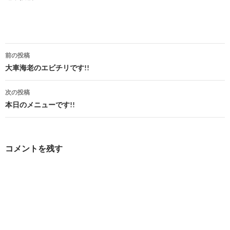
投
前の投稿
稿
大車海老のエビチリです!!
ナ
次の投稿
ビ
本日のメニューです!!
ゲ
ー
コメントを残す
シ
ョ
ン