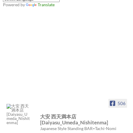
Powered by
Translate
506
大安 西天満本店
[Daiyasu_Umeda_Nishitenma]
Japanese Style Standing BAR=Tachi-Nomi