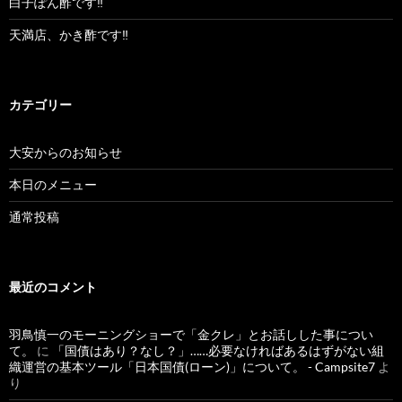
白子ぽん酢です‼︎
天満店、かき酢です‼︎
カテゴリー
大安からのお知らせ
本日のメニュー
通常投稿
最近のコメント
羽鳥慎一のモーニングショーで「金クレ」とお話しした事につい
て。
に
「国債はあり？なし？」……必要なければあるはずがない組
織運営の基本ツール「日本国債(ローン)」について。 - Campsite7
よ
り