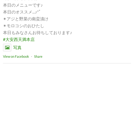
本日のメニューです♪
本日のオススメ...♪*ﾟ
✴︎アジと野菜の南蛮漬け
✴︎モロコシのおひたし
本日もみなさんお待ちしております♪
#大安西天満本店
写真
View on Facebook
·
Share