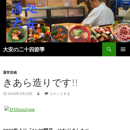
検
大安の二十四節季
索
コ
メインメ
ン
ニュー
テ
ン
通常投稿
ツ
きあら造りです!!
へ
ス
2014年3月14日
コメントする
キ
ッ
プ