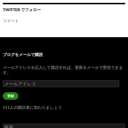
TWITTER でフォロー
ツイート
ブログをメールで購読
メールアドレスを記入して購読すれば、更新をメールで受信できま
す。
メ
ー
ル
登録
ア
ド
511人の購読者に加わりましょう
レ
ス
検