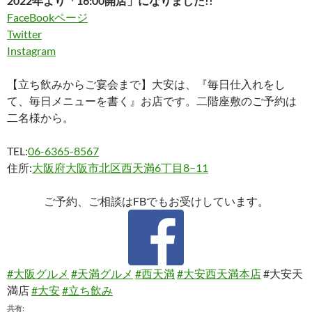
2022年より「16:00開店」になりました!!
FaceBookページ
Twitter
Instagram
【立ち飲みからご宴会まで】大安は、『毎日仕入れをし
て、毎日メニューを書く』お店です。二階座敷のご予約は
二名様から。
TEL:
06-6365-8567
住所:
大阪府大阪市北区西天満6丁目8−11
ご予約、ご相談はFBでもお受けしています。
#大阪グルメ
#天満グルメ
#西天満
#大安西天満本店
#大安天
満店
#大安
#立ち飲み
共有: