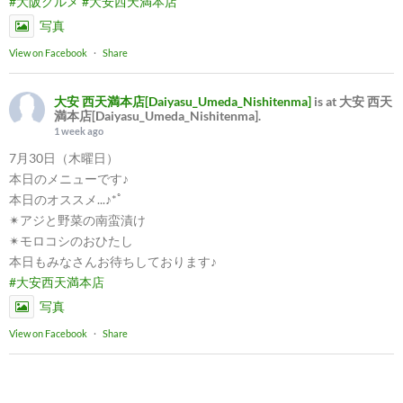
#大阪グルメ
#大安西天満本店
写真
View on Facebook
·
Share
大安 西天満本店[Daiyasu_Umeda_Nishitenma]
is at 大安 西天
満本店[Daiyasu_Umeda_Nishitenma].
1 week ago
7月30日（木曜日）
本日のメニューです♪
本日のオススメ...♪*ﾟ
✴︎アジと野菜の南蛮漬け
✴︎モロコシのおひたし
本日もみなさんお待ちしております♪
#大安西天満本店
写真
View on Facebook
·
Share