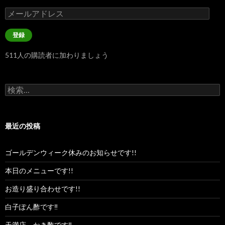
メ
ー
ル
登録
ア
ド
511人の購読者に加わりましょう
レ
ス
検
索:
最近の投稿
ゴールデンウィーク休みのお知らせです!!
本日のメニューです!!
お造り盛り合わせです!!
白子ぽん酢です‼︎
天満店、かき酢です‼︎