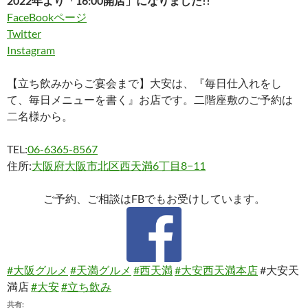
2022年より「16:00開店」になりました!!
FaceBookページ
Twitter
Instagram
【立ち飲みからご宴会まで】大安は、『毎日仕入れをし
て、毎日メニューを書く』お店です。二階座敷のご予約は
二名様から。
TEL:
06-6365-8567
住所:
大阪府大阪市北区西天満6丁目8−11
ご予約、ご相談はFBでもお受けしています。
#大阪グルメ
#天満グルメ
#西天満
#大安西天満本店
#大安天
満店
#大安
#立ち飲み
共有: