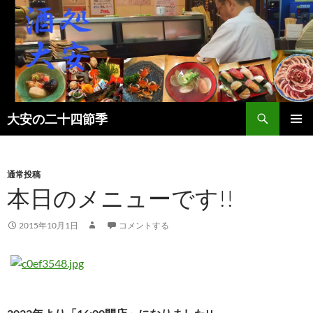
検
大安の二十四節季
索
コ
メインメ
ン
ニュー
テ
ン
通常投稿
ツ
本日のメニューです!!
へ
ス
2015年10月1日
コメントする
キ
ッ
プ