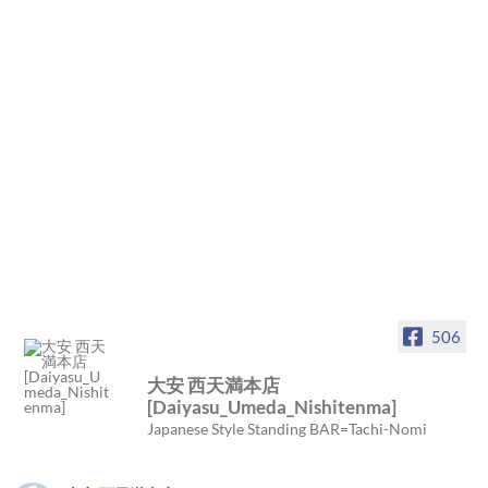
506
大安 西天満本店
[Daiyasu_Umeda_Nishitenma]
Japanese Style Standing BAR=Tachi-Nomi