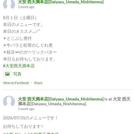
大安 西天満本店[Daiyasu_Umeda_Nishitenma]
1 week ago
8月１日（土曜日）
本日のメニューです。
本日のオススメ...♪*ﾟ
✴︎とこぶし煮付
✴︎牛バラと松茸のしぐれ煮
✴︎枝豆🫛のガーリックバター
本日もお待ちしております。
#大安西天満本店
写真
View on Facebook
·
Share
大安 西天満本店[Daiyasu_Umeda_Nishitenma]
is at 大安 西天
満本店[Daiyasu_Umeda_Nishitenma].
1 week ago
2026/07/31のメニューです！
お待ちしております✨