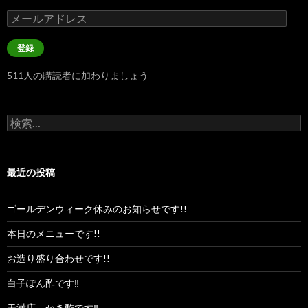
メ
ー
ル
登録
ア
ド
511人の購読者に加わりましょう
レ
ス
検
索:
最近の投稿
ゴールデンウィーク休みのお知らせです!!
本日のメニューです!!
お造り盛り合わせです!!
白子ぽん酢です‼︎
天満店、かき酢です‼︎