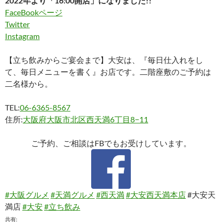
2022年より「16:00開店」になりました!!
FaceBookページ
Twitter
Instagram
【立ち飲みからご宴会まで】大安は、『毎日仕入れをし
て、毎日メニューを書く』お店です。二階座敷のご予約は
二名様から。
TEL:
06-6365-8567
住所:
大阪府大阪市北区西天満6丁目8−11
ご予約、ご相談はFBでもお受けしています。
#大阪グルメ
#天満グルメ
#西天満
#大安西天満本店
#大安天
満店
#大安
#立ち飲み
共有: