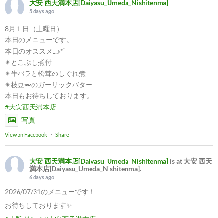
大安 西天満本店[Daiyasu_Umeda_Nishitenma]
5 days ago
8月１日（土曜日）
本日のメニューです。
本日のオススメ...♪*ﾟ
✴︎とこぶし煮付
✴︎牛バラと松茸のしぐれ煮
✴︎枝豆🫛のガーリックバター
本日もお待ちしております。
#大安西天満本店
写真
View on Facebook
·
Share
大安 西天満本店[Daiyasu_Umeda_Nishitenma]
is at 大安 西天
満本店[Daiyasu_Umeda_Nishitenma].
6 days ago
2026/07/31のメニューです！
お待ちしております✨