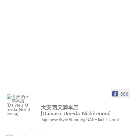
506
大安 西天満本店
[Daiyasu_Umeda_Nishitenma]
Japanese Style Standing BAR=Tachi-Nomi