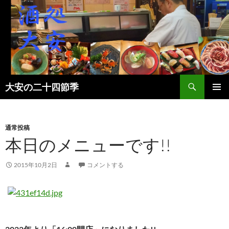
検
大安の二十四節季
索
コ
メインメ
ン
ニュー
テ
ン
通常投稿
ツ
本日のメニューです!!
へ
ス
2015年10月2日
コメントする
キ
ッ
プ