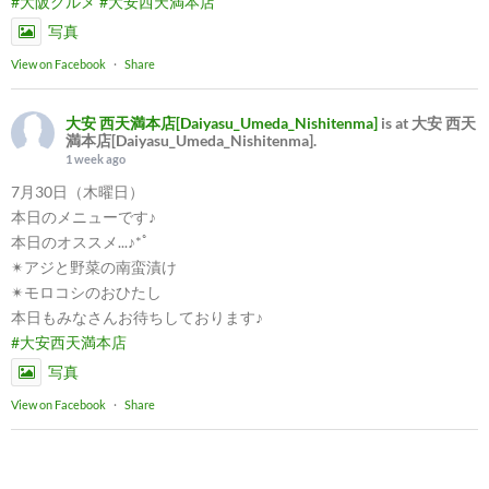
#大阪グルメ
#大安西天満本店
写真
View on Facebook
·
Share
大安 西天満本店[Daiyasu_Umeda_Nishitenma]
is at 大安 西天
満本店[Daiyasu_Umeda_Nishitenma].
1 week ago
7月30日（木曜日）
本日のメニューです♪
本日のオススメ...♪*ﾟ
✴︎アジと野菜の南蛮漬け
✴︎モロコシのおひたし
本日もみなさんお待ちしております♪
#大安西天満本店
写真
View on Facebook
·
Share