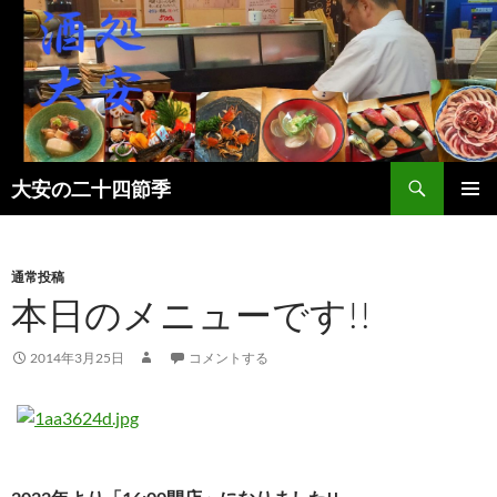
検
大安の二十四節季
索
コ
メインメ
ン
ニュー
テ
ン
通常投稿
ツ
本日のメニューです!!
へ
ス
2014年3月25日
コメントする
キ
ッ
プ