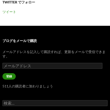
TWITTER でフォロー
ツイート
ブログをメールで購読
メールアドレスを記入して購読すれば、更新をメールで受信できま
す。
メ
ー
ル
登録
ア
ド
511人の購読者に加わりましょう
レ
ス
検
索: