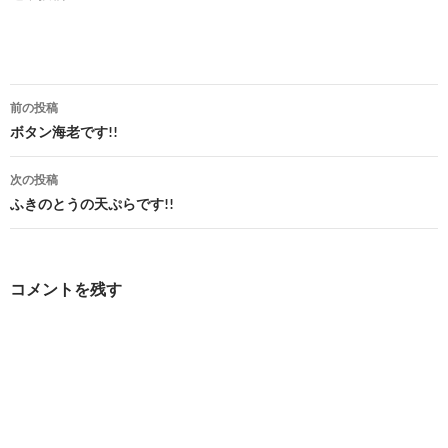
投
前の投稿
稿
ボタン海老です!!
ナ
次の投稿
ビ
ふきのとうの天ぷらです!!
ゲ
ー
コメントを残す
シ
ョ
ン