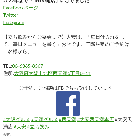
2022年より「16:00開店」になりました!!
FaceBookページ
Twitter
Instagram
【立ち飲みからご宴会まで】大安は、『毎日仕入れをし
て、毎日メニューを書く』お店です。二階座敷のご予約は
二名様から。
TEL:
06-6365-8567
住所:
大阪府大阪市北区西天満6丁目8−11
ご予約、ご相談はFBでもお受けしています。
#大阪グルメ
#天満グルメ
#西天満
#大安西天満本店
#大安天
満店
#大安
#立ち飲み
共有: