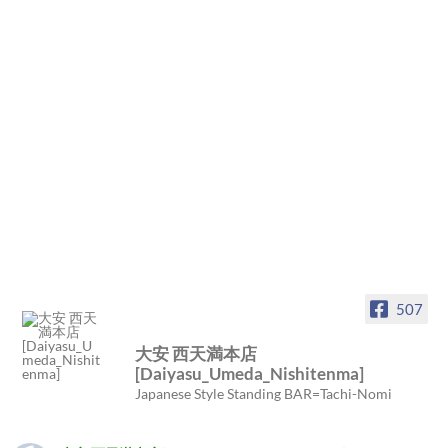
507
大安 西天満本店
[Daiyasu_Umeda_Nishitenma]
Japanese Style Standing BAR=Tachi-Nomi