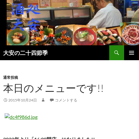
検
大安の二十四節季
索
コ
メインメ
ン
ニュー
テ
ン
通常投稿
ツ
本日のメニューです!!
へ
ス
2015年10月24日
コメントする
キ
ッ
プ