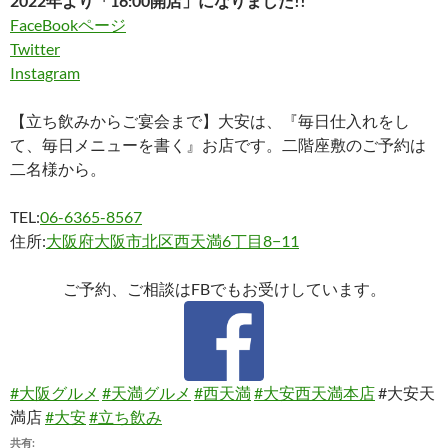
2022年より「16:00開店」になりました!!
FaceBookページ
Twitter
Instagram
【立ち飲みからご宴会まで】大安は、『毎日仕入れをし
て、毎日メニューを書く』お店です。二階座敷のご予約は
二名様から。
TEL:
06-6365-8567
住所:
大阪府大阪市北区西天満6丁目8−11
ご予約、ご相談はFBでもお受けしています。
#大阪グルメ
#天満グルメ
#西天満
#大安西天満本店
#大安天
満店
#大安
#立ち飲み
共有: