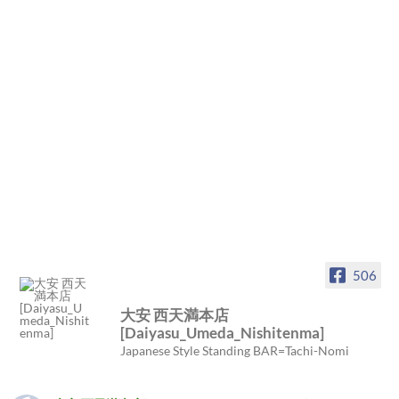
506
大安 西天満本店
[Daiyasu_Umeda_Nishitenma]
Japanese Style Standing BAR=Tachi-Nomi