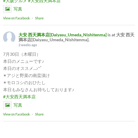
#大阪グルメ
#大安西天満本店
写真
View on Facebook
·
Share
大安 西天満本店[Daiyasu_Umeda_Nishitenma]
is at 大安 西天
満本店[Daiyasu_Umeda_Nishitenma].
2 weeks ago
7月30日（木曜日）
本日のメニューです♪
本日のオススメ...♪*ﾟ
✴︎アジと野菜の南蛮漬け
✴︎モロコシのおひたし
本日もみなさんお待ちしております♪
#大安西天満本店
写真
View on Facebook
·
Share