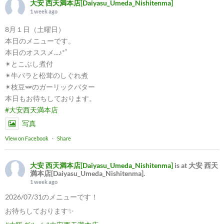
大安 西天満本店[Daiyasu_Umeda_Nishitenma]
1 week ago
8月１日（土曜日）
本日のメニューです。
本日のオススメ...♪*ﾟ
✴︎とこぶし煮付
✴︎牛バラと松茸のしぐれ煮
✴︎枝豆🫛のガーリックバター
本日もお待ちしております。
#大安西天満本店
写真
View on Facebook
·
Share
大安 西天満本店[Daiyasu_Umeda_Nishitenma]
is at 大安 西天
満本店[Daiyasu_Umeda_Nishitenma].
1 week ago
2026/07/31のメニューです！
お待ちしております✨