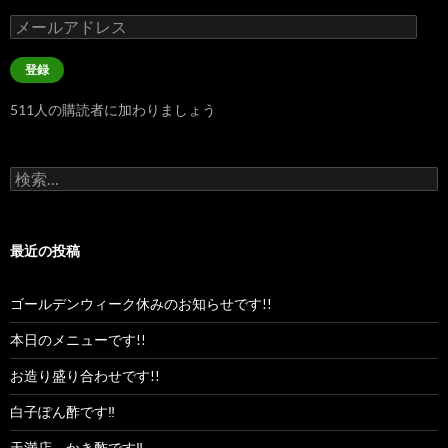
メ
ー
ル
登録
ア
ド
511人の購読者に加わりましょう
レ
ス
検
索:
最近の投稿
ゴールデンウィーク休みのお知らせです!!
本日のメニューです!!
お造り盛り合わせです!!
白子ぽん酢です‼︎
天満店、かき酢です‼︎